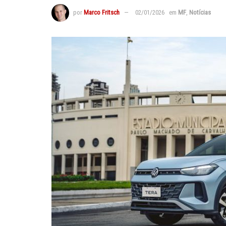
por
Marco Fritsch
02/01/2026
em
MF
,
Notícias