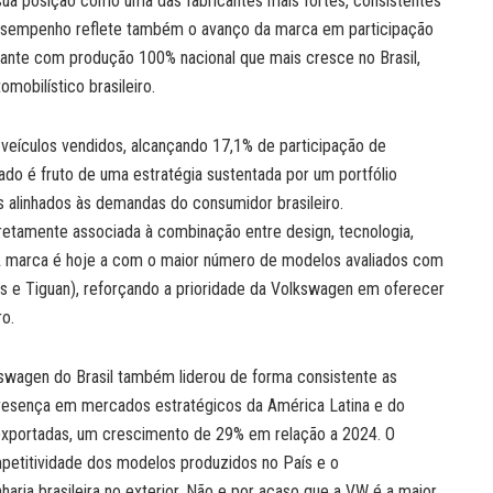
 sua posição como uma das fabricantes mais fortes, consistentes
 O desempenho reflete também o avanço da marca em participação
ante com produção 100% nacional que mais cresce no Brasil,
obilístico brasileiro.
veículos vendidos, alcançando 17,1% de participação de
do é fruto de uma estratégia sustentada por um portfólio
 alinhados às demandas do consumidor brasileiro.
retamente associada à combinação entre design, tecnologia,
A marca é hoje a com o maior número de modelos avaliados com
aos e Tiguan), reforçando a prioridade da Volkswagen em oferecer
ro.
swagen do Brasil também liderou de forma consistente as
resença em mercados estratégicos da América Latina e do
 exportadas, um crescimento de 29% em relação a 2024. O
etitividade dos modelos produzidos no País e o
aria brasileira no exterior. Não e por acaso que a VW é a maior