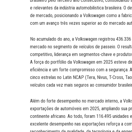
brasileiro pelo terceiro ano consecutivo, consolidando
e relevantes da indústria automobilistica brasileira.
de mercado, posicionando a Volkswagen como a fabric
com um avanço três vezes superior ao do mercado autom
No acumulado do ano, a Volkswagen registrou 436.336 
mercado no segmento de veículos de passeio. O resulta
competitivo, liderança em segmentos-chave e produtos
A força do portfólio da Volkswagen em 2025 esteve di
eficiência e um forte compromisso com a segurança. 
cinco estrelas no Latin NCAP (Tera, Nivus, T-Cross, T
veículos cada vez mais seguros ao consumidor brasilei
Além do forte desempenho no mercado interno, a Volk
exportações de automóveis em 2025, ampliando sua p
continente africano. Ao todo, foram 116.495 unidades
excelente desempenho nas exportações reforça a comp
reconhecimento da qualidade, da tecnologia e da engenh