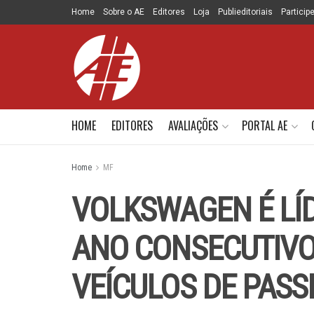
Home
Sobre o AE
Editores
Loja
Publieditoriais
Particip
HOME
EDITORES
AVALIAÇÕES
PORTAL AE
Home
MF
VOLKSWAGEN É LÍD
ANO CONSECUTIVO
VEÍCULOS DE PASS