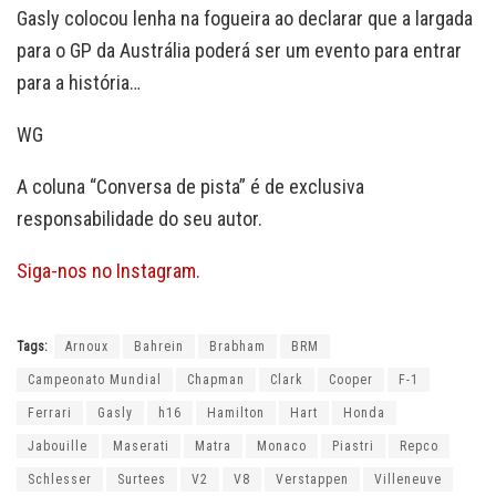
Gasly colocou lenha na fogueira ao declarar que a largada
para o GP da Austrália poderá ser um evento para entrar
para a história…
WG
A coluna “Conversa de pista” é de exclusiva
responsabilidade do seu autor.
Siga-nos no Instagram.
Tags:
Arnoux
Bahrein
Brabham
BRM
Campeonato Mundial
Chapman
Clark
Cooper
F-1
Ferrari
Gasly
h16
Hamilton
Hart
Honda
Jabouille
Maserati
Matra
Monaco
Piastri
Repco
Schlesser
Surtees
V2
V8
Verstappen
Villeneuve