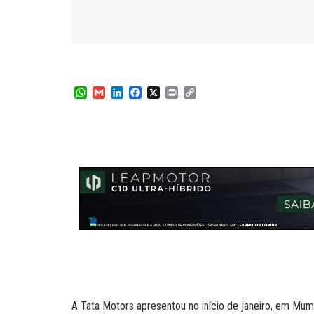
W
G
L
F
X
P
C
h
m
i
a
r
o
a
a
n
c
i
p
t
i
k
e
n
y
s
l
e
b
t
L
A
d
o
i
p
I
o
n
p
n
k
k
A Tata Motors apresentou no início de janeiro, em Mu