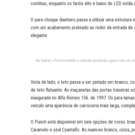
contínuo, enquanto os faróis alto e baixo de LED estão
O para-choque dianteiro passa a utilizar uma estrutur
com um acabamento prateado ao redor da entrada de 
elegante.
Na lateral, o Punch mantém a silhueta quadrada, agora com um nov
Vista de lado, o teto passa a ser pintado em branco, c
de teto flutuante. As maçanetas das portas traseiras oc
inaugurado no Alfa Romeo 156. de 1997. Os para-lamas d
veículo uma aparência de carroceria mais larga, compl
O Punch está disponível em seis opções de cores: bran
Caramelo e azul Cyantafic. As nuances branco, cinza, 