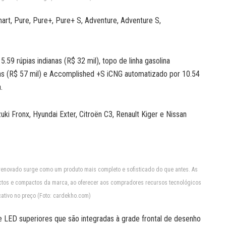
art, Pure, Pure+, Pure+ S, Adventure, Adventure S,
59 rúpias indianas (R$ 32 mil), topo de linha gasolina
nas (R$ 57 mil) e Accomplished +S iCNG automatizado por 10.54
.
ki Fronx, Hyundai Exter, Citroën C3, Renault Kiger e Nissan
enovado surge como um produto mais completo e sofisticado do que antes. As
actos e compactos da marca, ao oferecer aos compradores recursos tecnológicos
ativo no preço (Foto: cardekho.com)
e LED superiores que são integradas à grade frontal de desenho