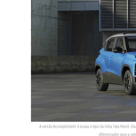
A versão Accomplished+ S ocupa o topo da linha Tata Punch. El
diferenciador para a cat