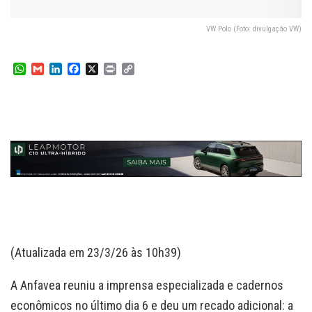
VW Polo (Foto: divulgação VW)
W
G
L
F
X
P
C
h
m
i
a
r
o
a
a
n
c
i
p
t
i
k
e
n
y
s
l
e
b
t
L
A
d
o
i
p
I
o
n
p
n
k
k
(Atualizada em 23/3/26 às 10h39)
A Anfavea reuniu a imprensa especializada e cadernos
econômicos no último dia 6 e deu um recado adicional: a