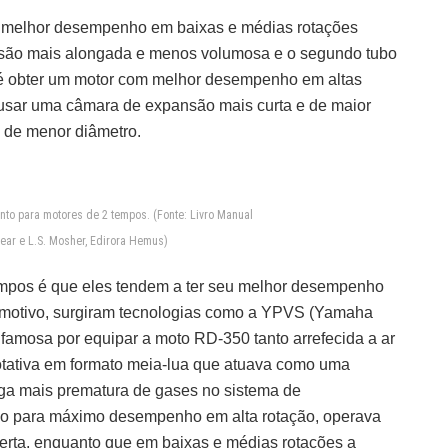
a melhor desempenho em baixas e médias rotações
ão mais alongada e menos volumosa e o segundo tubo
vo é obter um motor com melhor desempenho em altas
 usar uma câmara de expansão mais curta e de maior
e de menor diâmetro.
to para motores de 2 tempos. (Fonte: Livro Manual
ear e L.S. Mosher, Edirora Hemus)
mpos é que eles tendem a ter seu melhor desempenho
e motivo, surgiram tecnologias como a YPVS (Yamaha
famosa por equipar a moto RD-350 tanto arrefecida a ar
rotativa em formato meia-lua que atuava como uma
rga mais prematura de gases no sistema de
ado para máximo desempenho em alta rotação, operava
erta, enquanto que em baixas e médias rotações a