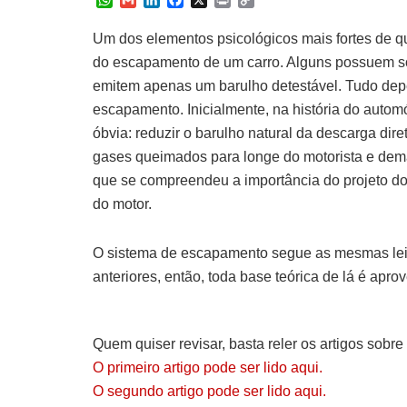
h
m
i
a
r
o
a
a
n
c
i
p
Um dos elementos psicológicos mais fortes de q
t
i
k
e
n
y
do escapamento de um carro. Alguns possuem so
s
l
e
b
t
L
A
d
o
i
emitem apenas um barulho detestável. Tudo dep
p
I
o
n
escapamento.
Inicialmente, na história do auto
p
n
k
k
óbvia: reduzir o barulho natural da descarga dir
gases queimados para longe do motorista e dem
que se compreendeu a importância do projeto d
do motor.
O sistema de escapamento segue as mesmas leis
anteriores, então, toda base teórica de lá é aprov
Quem quiser revisar, basta reler os artigos sobr
O primeiro artigo pode ser lido aqui.
O segundo artigo pode ser lido aqui.