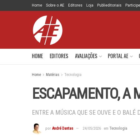
Home
Sobre o AE
Editores
Loja
Publieditoriais
Particip
HOME
EDITORES
AVALIAÇÕES
PORTAL AE
Home
Matérias
Tecnologia
ESCAPAMENTO, A 
ENTRE A MÚSICA QUE SE OUVE E O BALÉ 
por
André Dantas
24/05/2026
em
Tecnologia