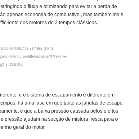
stringindo o fluxo e otimizando para evitar a perda de
a não apenas economia de combustível, mas também mais
ficiiente dos motores de 2 tempos clássicos.
 moto RD-350LC da Yamaha. (Fonte:
gure/Power-curve-differences-in-YPVS-valve-
ig2_301243069)
ferente, e o sistema de escapamento é diferente em
tempos, há uma fase em que tanto as janelas de escape
eamente, e que a baixa pressão causada pelos efeitos
de pressão ajudam na sucção de mistura fresca para o
penho geral do motor.