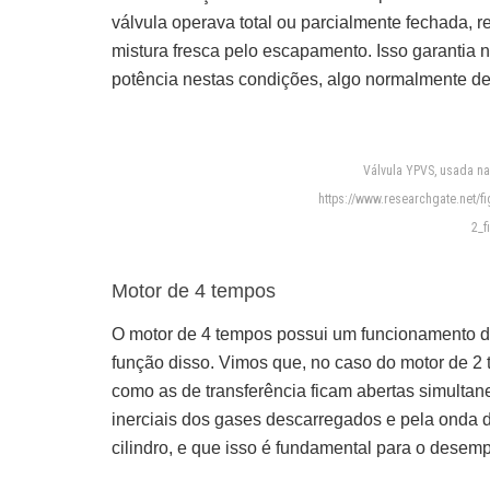
válvula operava total ou parcialmente fechada, re
mistura fresca pelo escapamento. Isso garanti
potência nestas condições, algo normalmente def
Válvula YPVS, usada na
https://www.researchgate.net/fi
2_f
Motor de 4 tempos
O motor de 4 tempos possui um funcionamento di
função disso.
Vimos que, no caso do motor de 2 
como as de transferência ficam abertas simultan
inerciais dos gases descarregados e pela onda 
cilindro, e que isso é fundamental para o desem