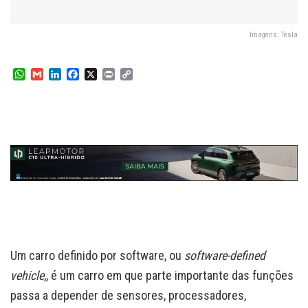
Imagens: Tesla
W
G
L
F
X
P
C
h
m
i
a
r
o
a
a
n
c
i
p
t
i
k
e
n
y
s
l
e
b
t
L
A
d
o
i
p
I
o
n
p
n
k
k
Um carro definido por software, ou
software-defined
vehicle
,, é um carro em que parte importante das funções
passa a depender de sensores, processadores,