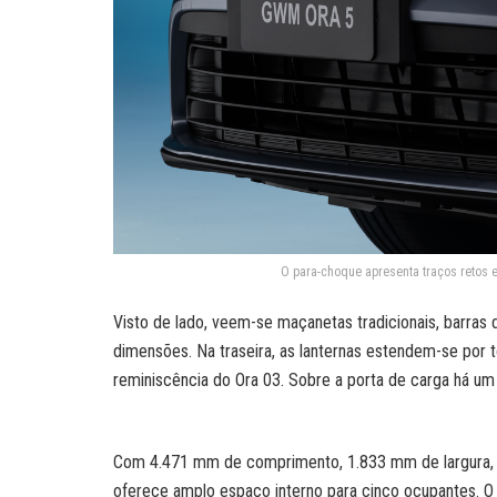
O para-choque apresenta traços retos 
Visto de lado, veem-se maçanetas tradicionais, barras
dimensões. Na traseira, as lanternas estendem-se por to
reminiscência do Ora 03. Sobre a porta de carga há um 
Com 4.471 mm de comprimento, 1.833 mm de largura, 1
oferece amplo espaço interno para cinco ocupantes. 