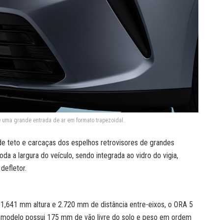
e uma grande entrada de ar em formato trapezoidal.
 de teto e carcaças dos espelhos retrovisores de grandes
da a largura do veículo, sendo integrada ao vidro do vigia,
defletor.
,641 mm altura e 2.720 mm de distância entre-eixos, o ORA 5
O modelo possui 175 mm de vão livre do solo e peso em ordem