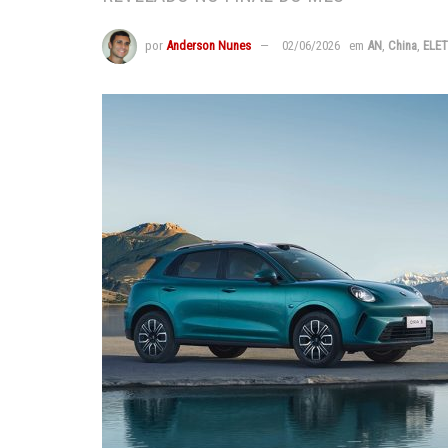
por
Anderson Nunes
02/06/2026
em
AN
,
China
,
ELET