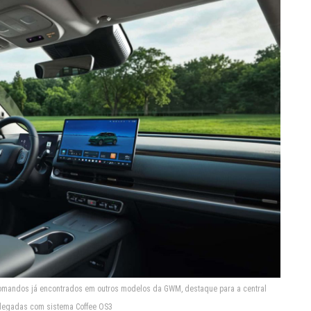
omandos já encontrados em outros modelos da GWM, destaque para a central
olegadas com sistema Coffee OS3