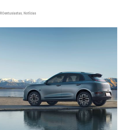
ROentusiastas
,
Notícias