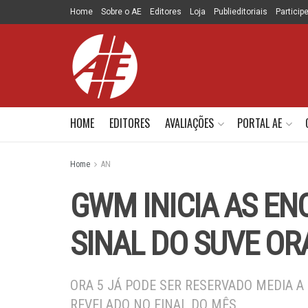
Home
Sobre o AE
Editores
Loja
Publieditoriais
Particip
HOME
EDITORES
AVALIAÇÕES
PORTAL AE
Home
AN
GWM INICIA AS E
SINAL DO SUVE OR
ORA 5 JÁ PODE SER RESERVADO MEDIA A 
REVELADO NO FINAL DO MÊS