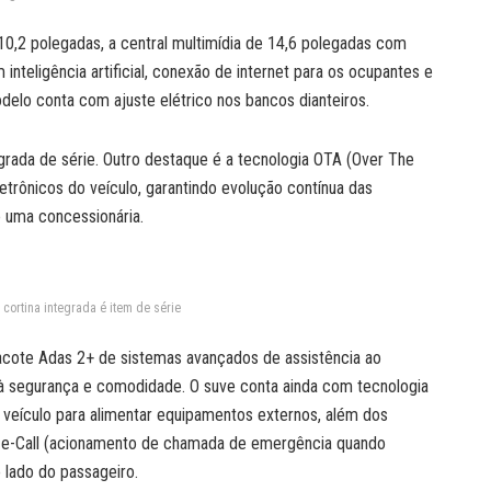
10,2 polegadas, a central multimídia de 14,6 polegadas com
teligência artificial, conexão de internet para os ocupantes e
elo conta com ajuste elétrico nos bancos dianteiros.
rada de série. Outro destaque é a tecnologia OTA (Over The
etrônicos do veículo, garantindo evolução contínua das
 uma concessionária.
cortina integrada é item de série
acote Adas 2+ de sistemas avançados de assistência ao
à segurança e comodidade. O suve conta ainda com tecnologia
do veículo para alimentar equipamentos externos, além dos
 e e-Call (acionamento de chamada de emergência quando
 lado do passageiro.