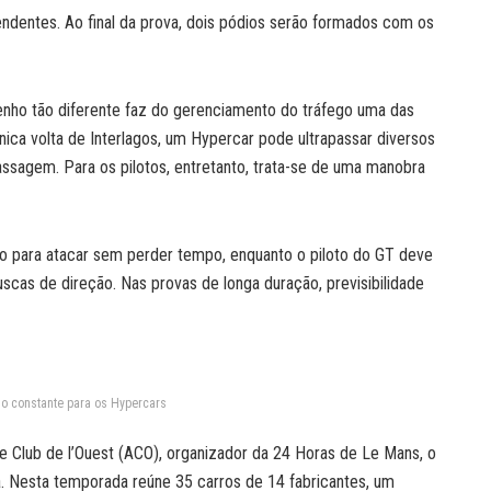
dentes. Ao final da prova, dois pódios serão formados com os
nho tão diferente faz do gerenciamento do tráfego uma das
nica volta de Interlagos, um Hypercar pode ultrapassar diversos
ssagem. Para os pilotos, entretanto, trata-se de uma manobra
to para atacar sem perder tempo, enquanto o piloto do GT deve
uscas de direção. Nas provas de longa duração, previsibilidade
o constante para os Hypercars
 Club de l’Ouest (ACO), organizador da 24 Horas de Le Mans, o
. Nesta temporada reúne 35 carros de 14 fabricantes, um