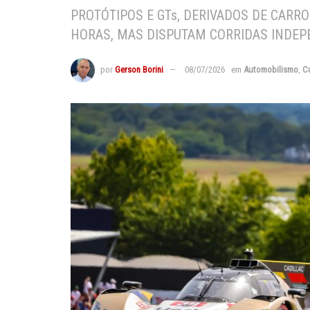
PROTÓTIPOS E GTs, DERIVADOS DE CARRO
HORAS, MAS DISPUTAM CORRIDAS INDE
por
Gerson Borini
08/07/2026
em
Automobilismo
,
C