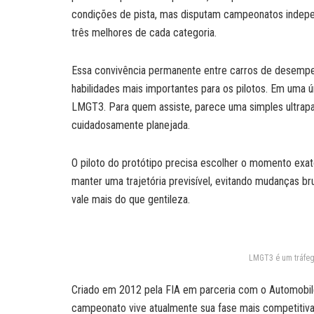
condições de pista, mas disputam campeonatos indepen
três melhores de cada categoria.
Essa convivência permanente entre carros de desempe
habilidades mais importantes para os pilotos. Em uma ú
LMGT3. Para quem assiste, parece uma simples ultrapa
cuidadosamente planejada.
O piloto do protótipo precisa escolher o momento exa
manter uma trajetória previsível, evitando mudanças br
vale mais do que gentileza.
LMGT3 é um tráfeg
Criado em 2012 pela FIA em parceria com o Automobile
campeonato vive atualmente sua fase mais competitiva