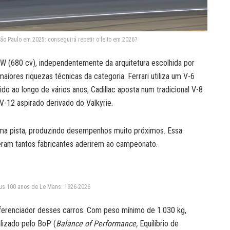
ão Paulo em 2025: conseguirá repetir o feito em 2026?
kW (680 cv), independentemente da arquitetura escolhida por
aiores riquezas técnicas da categoria. Ferrari utiliza um V-6
do ao longo de vários anos, Cadillac aposta num tradicional V-8
-12 aspirado derivado do Valkyrie.
a pista, produzindo desempenhos muito próximos. Essa
zeram tantos fabricantes aderirem ao campeonato.
s 100 anos de Le Mans: 1926-2026
iferenciador desses carros. Com peso mínimo de 1.030 kg,
lizado pelo BoP (
Balance of Performance,
Equilíbrio de