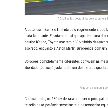
A Cadillac fez dobradinha vencedora em S
A potência máxima é limitada pelo regulamento a 500 
cada fabricante. É justamente aí que aparece uma das m
biturbo híbrido, Toyota mantém o V-6 híbrido desenvolvi
aspirado, enquanto a Aston Martin surpreende com um V
Soluções completamente diferentes convivem na mesm
liberdade técnica é justamente um dos fatores que fi
Peugeot comemorou seu
Curiosamente, os 680 cv deixaram de ser o principal d
relação peso-potência semelhante e desempenho equa