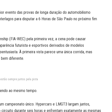
or evento das provas de longa duração do automobilismo
erlagos para disputar a 6 Horas de São Paulo no próximo fim
hip (FIA-WEC) pela primeira vez, a cena pode causar
 aparência futurista e esportivos derivados de modelos
entusiasta. À primeira vista parece uma única corrida, mas
 bem diferente.
estão sempre juntos pela pista
ecendo ao mesmo tempo.
 um campeonato único. Hypercars e LMGT3 largam juntos,
circuito durante seis horas e enfrentam exatamente as mesmas