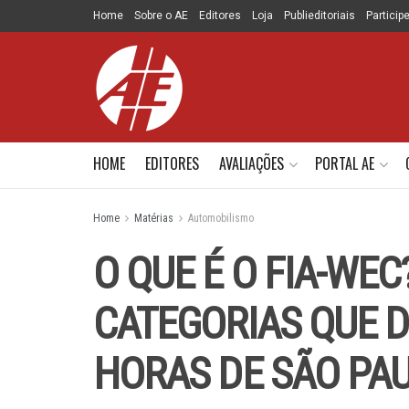
Home
Sobre o AE
Editores
Loja
Publieditoriais
Particip
HOME
EDITORES
AVALIAÇÕES
PORTAL AE
Home
Matérias
Automobilismo
O QUE É O FIA-WE
CATEGORIAS QUE DI
HORAS DE SÃO PA