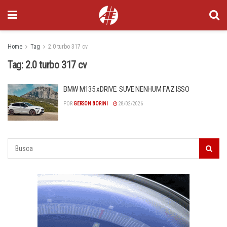
Home
Tag
2.0 turbo 317 cv
Tag:
2.0 turbo 317 cv
BMW M135 xDRIVE: SUVE NENHUM FAZ ISSO
POR
GERSON BORINI
28/02/2026