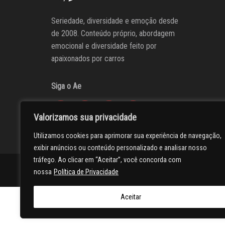
Seriedade, diversidade e emoção desde
de 2008. Conteúdo próprio, abordagem
emocional e diversidade feito por
apaixonados por carros
Siga o Ae
Valorizamos sua privacidade
Utilizamos cookies para aprimorar sua experiência de navegação,
exibir anúncios ou conteúdo personalizado e analisar nosso
tráfego. Ao clicar em “Aceitar”, você concorda com
AUTOentusiastas
Editores
Participe do AE
Anuncie
nossa
Política de Privacidade
Aceitar