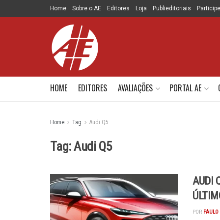
Home
Sobre o AE
Editores
Loja
Publieditoriais
Particip
HOME
EDITORES
AVALIAÇÕES
PORTAL AE
Home
Tag
Audi Q5
Tag:
Audi Q5
AUDI 
ÚLTIM
POR
PAULO