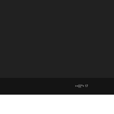
><(((º> 17