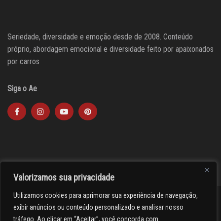
Seriedade, diversidade e emoção desde de 2008. Conteúdo
próprio, abordagem emocional e diversidade feito por apaixonados
por carros
Siga o Ae
Valorizamos sua privacidade
Utilizamos cookies para aprimorar sua experiência de navegação,
><(((º> 17
exibir anúncios ou conteúdo personalizado e analisar nosso
tráfego. Ao clicar em “Aceitar”, você concorda com