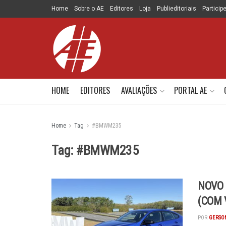
Home
Sobre o AE
Editores
Loja
Publieditoriais
Particip
HOME
EDITORES
AVALIAÇÕES
PORTAL AE
Home
Tag
#BMWM235
Tag:
#BMWM235
NOVO 
(COM 
POR
GERSON