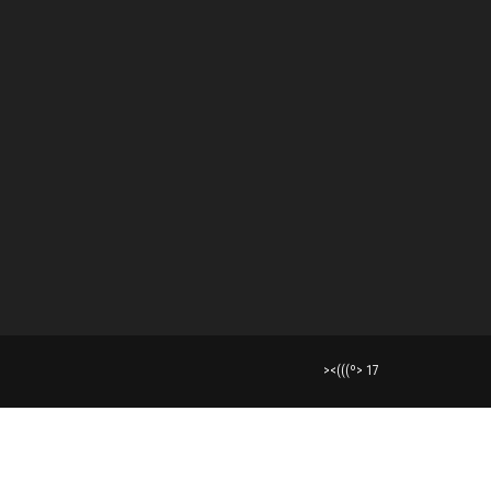
><(((º> 17