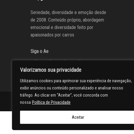
Seriedade, diversidade e emoção desde
de 2008. Conteúdo próprio, abordagem
emocional e diversidade feito por
apaixonados por carros
Siga o Ae
Valorizamos sua privacidade
Utilizamos cookies para aprimorar sua experiência de navegação,
exibir anúncios ou conteúdo personalizado e analisar nosso
tráfego. Ao clicar em “Aceitar”, você concorda com
AUTOentusiastas
Editores
Participe do AE
Anuncie
nossa
Política de Privacidade
Aceitar