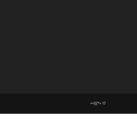
><(((º> 17