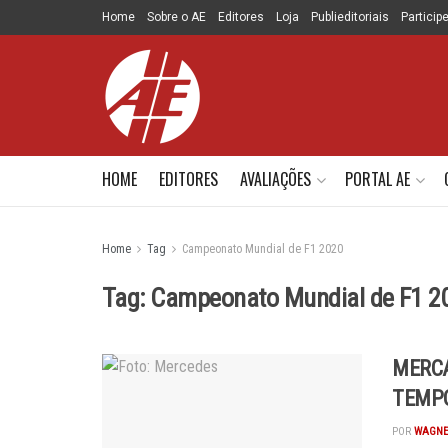
Home
Sobre o AE
Editores
Loja
Publieditoriais
Particip
HOME
EDITORES
AVALIAÇÕES
PORTAL AE
Home
Tag
Campeonato Mundial de F1 2020
Tag:
Campeonato Mundial de F1 2
MERCA
TEMP
POR
WAGNE