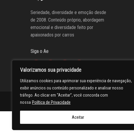
Seriedade, diversidade e emoção desde
de 2008. Conteúdo próprio, abordagem
emocional e diversidade feito por
apaixonados por carros
Siga o Ae
Valorizamos sua privacidade
Utilizamos cookies para aprimorar sua experiência de navegação,
exibir anúncios ou conteúdo personalizado e analisar nosso
tráfego. Ao clicar em “Aceitar”, você concorda com
AUTOentusiastas
Editores
Participe do AE
Anuncie
nossa
Política de Privacidade
Aceitar