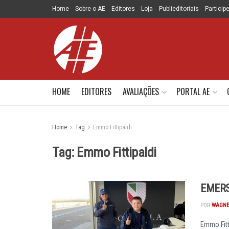
Home
Sobre o AE
Editores
Loja
Publieditoriais
Particip
HOME
EDITORES
AVALIAÇÕES
PORTAL AE
Home
Tag
Emmo Fittipaldi
Tag:
Emmo Fittipaldi
EMERS
POR
WAGNE
Emmo Fitt