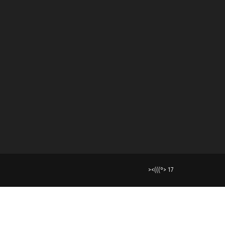
><(((º> 17