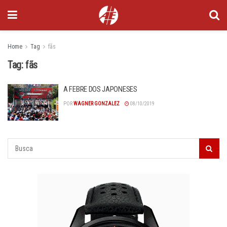
Home
Tag
fãs
Tag:
fãs
A FEBRE DOS JAPONESES
POR
WAGNER GONZALEZ
08/10/2019