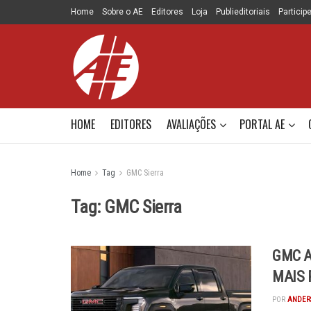
Home
Sobre o AE
Editores
Loja
Publieditoriais
Particip
HOME
EDITORES
AVALIAÇÕES
PORTAL AE
Home
Tag
GMC Sierra
Tag:
GMC Sierra
GMC A
MAIS 
POR
ANDER