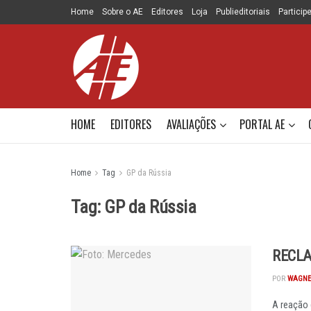
Home
Sobre o AE
Editores
Loja
Publieditoriais
Particip
HOME
EDITORES
AVALIAÇÕES
PORTAL AE
Home
Tag
GP da Rússia
Tag:
GP da Rússia
RECLA
POR
WAGNE
A reação 