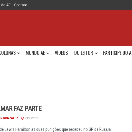
e do AE
Contato
COLUNAS
MUNDO AE
VÍDEOS
DO LEITOR
PARTICIPE DO A
MAR FAZ PARTE
R GONZALEZ
29/09/2020
de Lewis Hamilton às duas punições que recebeu no GP da Rússia