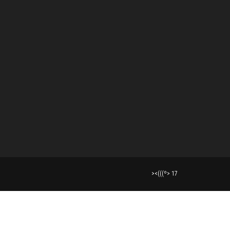
><(((º> 17