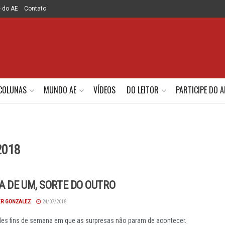
e do AE
Contato
COLUNAS
MUNDO AE
VÍDEOS
DO LEITOR
PARTICIPE DO A
2018
 DE UM, SORTE DO OUTRO
R GONZALEZ
24/07/2018
les fins de semana em que as surpresas não param de acontecer.