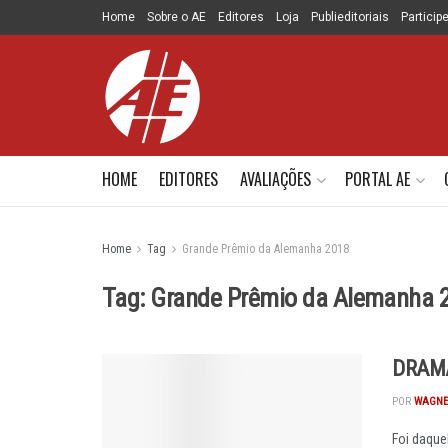
Home
Sobre o AE
Editores
Loja
Publieditoriais
Particip
HOME
EDITORES
AVALIAÇÕES
PORTAL AE
Home
Tag
Grande Prêmio da Alemanha 2018
Tag:
Grande Prêmio da Alemanha 
DRAMA
POR
WAGNE
Foi daque