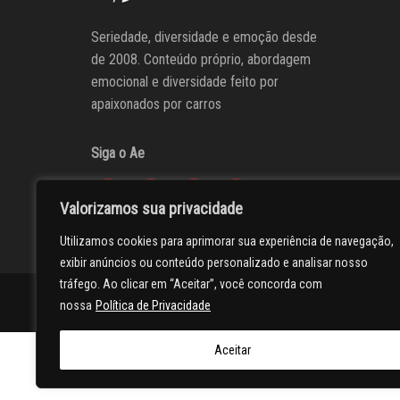
Seriedade, diversidade e emoção desde
de 2008. Conteúdo próprio, abordagem
emocional e diversidade feito por
apaixonados por carros
Siga o Ae
Valorizamos sua privacidade
Utilizamos cookies para aprimorar sua experiência de navegação,
exibir anúncios ou conteúdo personalizado e analisar nosso
tráfego. Ao clicar em “Aceitar”, você concorda com
AUTOentusiastas
Editores
Participe do AE
Anuncie
nossa
Política de Privacidade
Aceitar