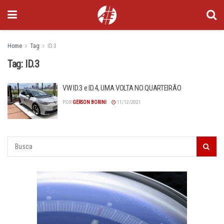
Home
Tag
ID.3
Tag:
ID.3
VW ID.3 e ID.4, UMA VOLTA NO QUARTEIRÃO
POR
GERSON BORINI
11/12/2021