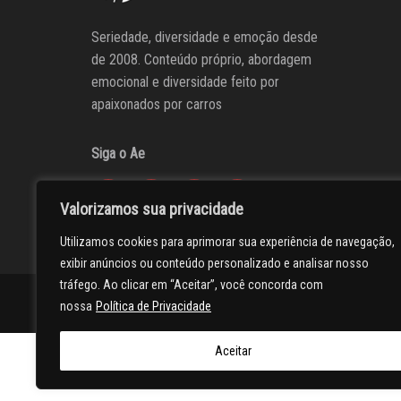
Seriedade, diversidade e emoção desde
de 2008. Conteúdo próprio, abordagem
emocional e diversidade feito por
apaixonados por carros
Siga o Ae
Valorizamos sua privacidade
Utilizamos cookies para aprimorar sua experiência de navegação,
exibir anúncios ou conteúdo personalizado e analisar nosso
tráfego. Ao clicar em “Aceitar”, você concorda com
AUTOentusiastas
Editores
Participe do AE
Anuncie
nossa
Política de Privacidade
Aceitar