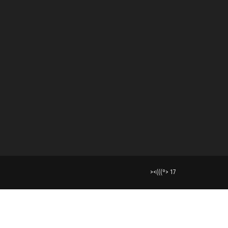
><(((º> 17