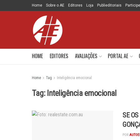
Home
Sobre o AE
Editores
Loja
Publieditoriais
Particip
HOME
EDITORES
AVALIAÇÕES
PORTAL AE
Home
Tag
Inteligência emocional
Tag:
Inteligência emocional
SE OS
GONÇ
POR
AUTOE