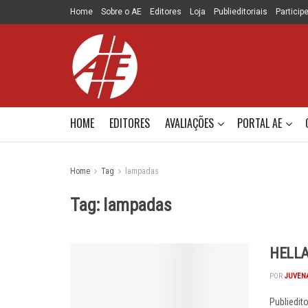
Home
Sobre o AE
Editores
Loja
Publieditoriais
Particip
HOME
EDITORES
AVALIAÇÕES
PORTAL AE
Home
Tag
lampadas
Tag:
lampadas
HELLA
POR
JUVEN
Publiedit