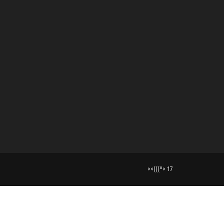
><(((º> 17