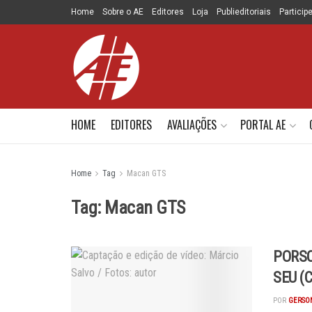
Home
Sobre o AE
Editores
Loja
Publieditoriais
Particip
HOME
EDITORES
AVALIAÇÕES
PORTAL AE
Home
Tag
Macan GTS
Tag:
Macan GTS
PORSC
SEU (
POR
GERSON