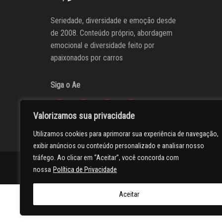
Seriedade, diversidade e emoção desde
de 2008. Conteúdo próprio, abordagem
emocional e diversidade feito por
apaixonados por carros
Siga o Ae
Valorizamos sua privacidade
Utilizamos cookies para aprimorar sua experiência de navegação,
exibir anúncios ou conteúdo personalizado e analisar nosso
tráfego. Ao clicar em “Aceitar”, você concorda com
AUTOentusiastas
Editores
Participe do AE
Anuncie
nossa
Política de Privacidade
Aceitar