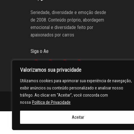
Seriedade, diversidade e emoção desde
de 2008. Conteúdo próprio, abordagem
emocional e diversidade feito por
apaixonados por carros
Siga o Ae
Valorizamos sua privacidade
Utilizamos cookies para aprimorar sua experiência de navegação,
exibir anúncios ou conteúdo personalizado e analisar nosso
tráfego. Ao clicar em “Aceitar”, você concorda com
AUTOentusiastas
Editores
Participe do AE
Anuncie
nossa
Política de Privacidade
Aceitar