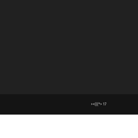
><(((º> 17