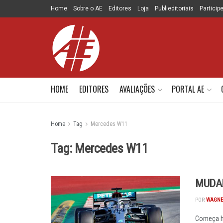
Home
Sobre o AE
Editores
Loja
Publieditoriais
Particip
HOME
EDITORES
AVALIAÇÕES
PORTAL AE
Home
Tag
Mercedes W11
Tag:
Mercedes W11
MUDAR
POR
WAGNE
Começa ho