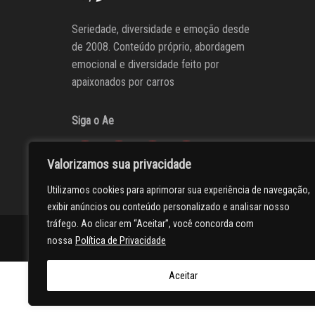
Seriedade, diversidade e emoção desde
de 2008. Conteúdo próprio, abordagem
emocional e diversidade feito por
apaixonados por carros
Siga o Ae
Valorizamos sua privacidade
Utilizamos cookies para aprimorar sua experiência de navegação,
exibir anúncios ou conteúdo personalizado e analisar nosso
tráfego. Ao clicar em “Aceitar”, você concorda com
AUTOentusiastas
Editores
Participe do AE
Anuncie
nossa
Política de Privacidade
Aceitar