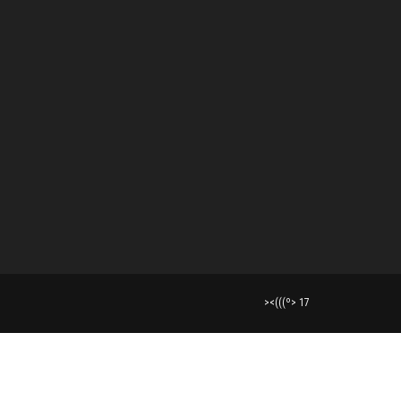
><(((º> 17