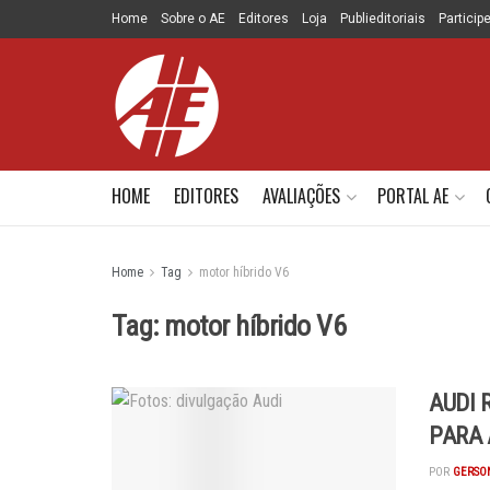
Home
Sobre o AE
Editores
Loja
Publieditoriais
Particip
HOME
EDITORES
AVALIAÇÕES
PORTAL AE
Home
Tag
motor híbrido V6
Tag:
motor híbrido V6
AUDI 
PARA 
POR
GERSON