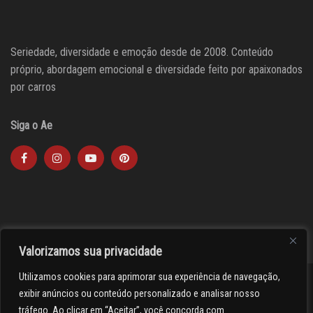
Seriedade, diversidade e emoção desde de 2008. Conteúdo
próprio, abordagem emocional e diversidade feito por apaixonados
por carros
Siga o Ae
Valorizamos sua privacidade
Utilizamos cookies para aprimorar sua experiência de navegação,
><(((º> 17
exibir anúncios ou conteúdo personalizado e analisar nosso
tráfego. Ao clicar em “Aceitar”, você concorda com