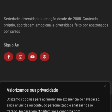
Seriedade, diversidade e emoção desde de 2008. Conteúdo
próprio, abordagem emocional e diversidade feito por apaixonados
por carros
Siga o Ae
Valorizamos sua privacidade
Utilizamos cookies para aprimorar sua experiência de navegação,
><(((º> 17
exibir anúncios ou conteúdo personalizado e analisar nosso
tráfego. Ao clicar em “Aceitar”, você concorda com