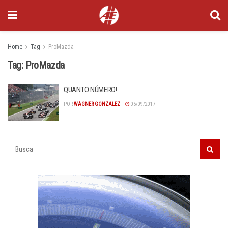
Home
Tag
ProMazda
Tag:
ProMazda
QUANTO NÚMERO!
POR
WAGNER GONZALEZ
05/09/2017