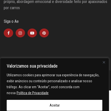
próprio, abordagem emocional e diversidade feito por apaixonados
por carros
Siga o Ae
Valorizamos sua privacidade
Utilizamos cookies para aprimorar sua experiência de navegação,
><(((º> 17
exibir anúncios ou conteúdo personalizado e analisar nosso
tráfego. Ao clicar em “Aceitar”, você concorda com
nossa
Política de Privacidade
Aceitar