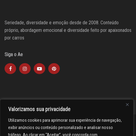
Seriedade, diversidade e emoção desde de 2008. Conteúdo
próprio, abordagem emocional e diversidade feito por apaixonados
por carros
Siga o Ae
Valorizamos sua privacidade
Utilizamos cookies para aprimorar sua experiência de navegação,
><(((º> 17
exibir anúncios ou conteúdo personalizado e analisar nosso
tráfego. Ao clicar em “Aceitar”, você concorda com