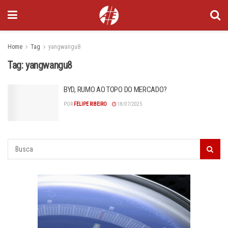
Home
Tag
yangwangu8
Tag:
yangwangu8
BYD, RUMO AO TOPO DO MERCADO?
POR
FELIPE RIBEIRO
18/07/2025