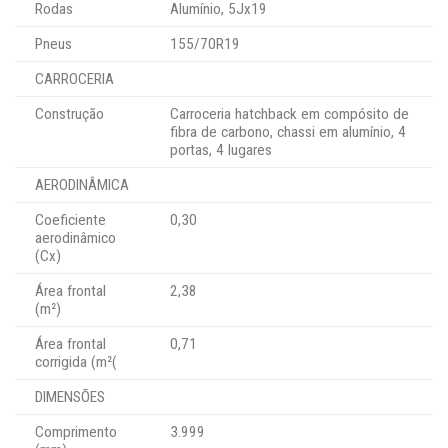
Rodas
Alumínio, 5Jx19
Pneus
155/70R19
CARROCERIA
Construção
Carroceria hatchback em compósito de
fibra de carbono, chassi em alumínio, 4
portas, 4 lugares
AERODINÂMICA
Coeficiente
0,30
aerodinâmico
(Cx)
Área frontal
2,38
(m²)
Área frontal
0,71
corrigida (m²(
DIMENSÕES
Comprimento
3.999