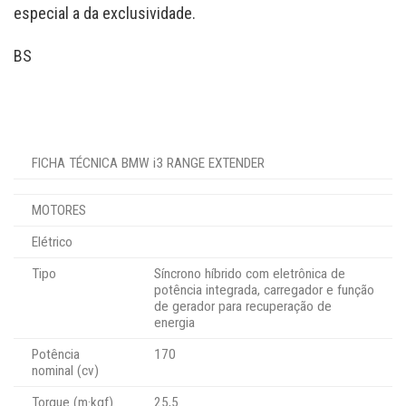
especial a da exclusividade.
BS
FICHA TÉCNICA BMW i3 RANGE EXTENDER
MOTORES
Elétrico
Tipo
Síncrono híbrido com eletrônica de
potência integrada, carregador e função
de gerador para recuperação de
energia
Potência
170
nominal (cv)
Torque (m·kgf)
25,5