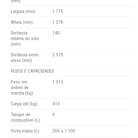
(mm)
Largura (mm)
1.775
Altura (mm)
1.578
Distância
140
mínima do solo
(mm)
Distância entre
2.570
eixos (mm)
PESOS E CAPACIDADES
Peso em
1.315
ordem de
marcha (kg)
Carga útil (kg)
415
Tanque de
9
combustível (L)
Porta-malas (L)
260 a 1.100