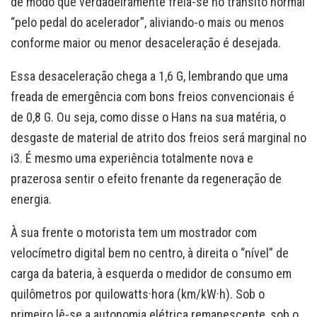
de modo que verdadeiramente freia-se no trânsito normal
“pelo pedal do acelerador”, aliviando-o mais ou menos
conforme maior ou menor desaceleração é desejada.
Essa desaceleração chega a 1,6 G, lembrando que uma
freada de emergência com bons freios convencionais é
de 0,8 G. Ou seja, como disse o Hans na sua matéria, o
desgaste de material de atrito dos freios será marginal no
i3. É mesmo uma experiência totalmente nova e
prazerosa sentir o efeito frenante da regeneração de
energia.
À sua frente o motorista tem um mostrador com
velocímetro digital bem no centro, à direita o “nível” de
carga da bateria, à esquerda o medidor de consumo em
quilômetros por quilowatts·hora (km/kW·h). Sob o
primeiro lê-se a autonomia elétrica remanescente, sob o