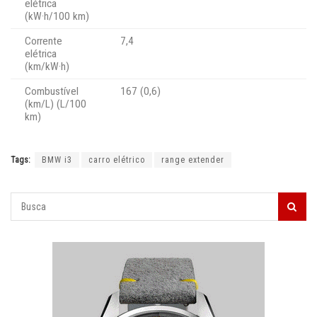
elétrica
(kW·h/100 km)
Corrente
7,4
elétrica
(km/kW·h)
Combustível
167 (0,6)
(km/L) (L/100
km)
Tags:
BMW i3
carro elétrico
range extender