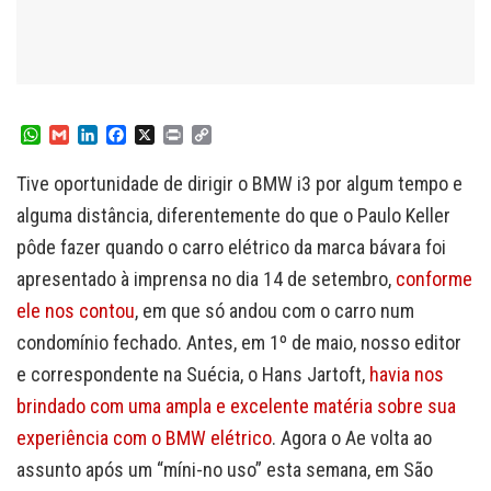
W
G
L
F
X
P
C
h
m
i
a
r
o
a
a
n
c
i
p
Tive oportunidade de dirigir o BMW i3 por algum tempo e
t
i
k
e
n
y
s
l
e
b
t
L
alguma distância, diferentemente do que o Paulo Keller
A
d
o
i
pôde fazer quando o carro elétrico da marca bávara foi
p
I
o
n
p
n
k
k
apresentado à imprensa no dia 14 de setembro,
conforme
ele nos contou
, em que só andou com o carro num
condomínio fechado. Antes, em 1º de maio, nosso editor
e correspondente na Suécia, o Hans Jartoft,
havia nos
brindado com uma ampla e excelente matéria sobre sua
experiência com o BMW elétrico
. Agora o Ae volta ao
assunto após um “míni-no uso” esta semana, em São