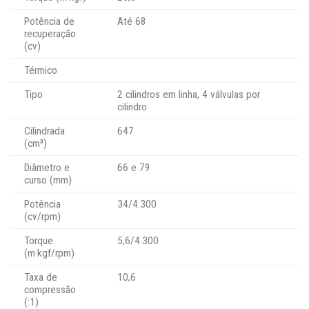
Potência de
Até 68
recuperação
(cv)
Térmico
Tipo
2 cilindros em linha, 4 válvulas por
cilindro
Cilindrada
647
(cm³)
Diâmetro e
66 e 79
curso (mm)
Potência
34/4.300
(cv/rpm)
Torque
5,6/4.300
(m·kgf/rpm)
Taxa de
10,6
compressão
(:1)