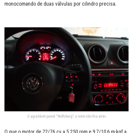
monocomando de duas válvulas por cilindro precisa.
O agradável painel “Wolfsburg”, o resto não fica atrás
O que o motor de 72/76 cv a 5.250 rpm e 9,7/10,6 m·kgf a