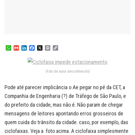
W
G
L
F
X
P
C
h
m
i
a
r
o
a
a
n
c
i
p
t
i
k
e
n
y
s
l
e
b
t
L
(Foto de autor desconhecido)
A
d
o
i
p
I
o
n
p
n
k
k
Pode até parecer implicância o Ae pegar no pé da CET, a
Companhia de Engenharia (?) de Tráfego de São Paulo, e
do prefeito da cidade, mas não é. Não param de chegar
mensagens de leitores apontando erros grosseiros de
quem cuida do trânsito da cidade. caso, por exemplo, das
ciclofaixas. Veja a foto acima. A ciclofaixa simplesmente