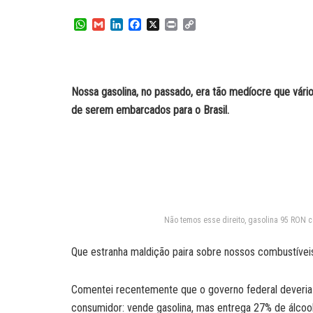
W
G
L
F
X
P
C
h
m
i
a
r
o
a
a
n
c
i
p
t
i
k
e
n
y
s
l
e
b
t
L
A
d
o
i
Nossa gasolina, no passado, era tão medíocre que vári
p
I
o
n
de serem embarcados para o Brasil.
p
n
k
k
Não temos esse direito, gasolina 95 RON c
Que estranha maldição paira sobre nossos combustívei
Comentei recentemente que o governo federal deveria 
consumidor: vende gasolina, mas entrega 27% de álcool 