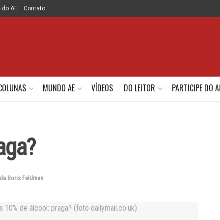
e do AE
Contato
COLUNAS
MUNDO AE
VÍDEOS
DO LEITOR
PARTICIPE DO A
aga?
de Boris Feldman