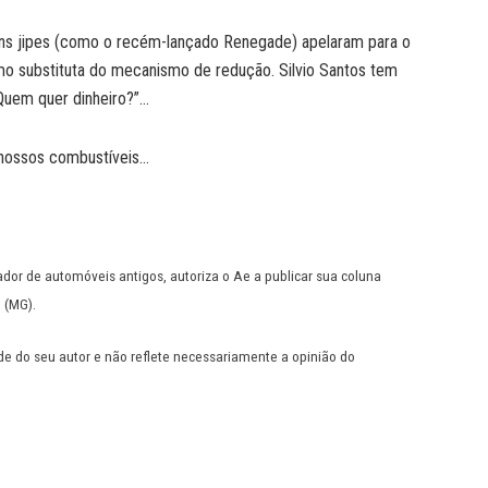
guns jipes (como o recém-lançado Renegade) apelaram para o
mo substituta do mecanismo de redução. Silvio Santos tem
Quem quer dinheiro?”…
 nossos combustíveis…
ador de automóveis antigos, autoriza o Ae a publicar sua coluna
e (MG).
de do seu autor e não reflete necessariamente a opinião do