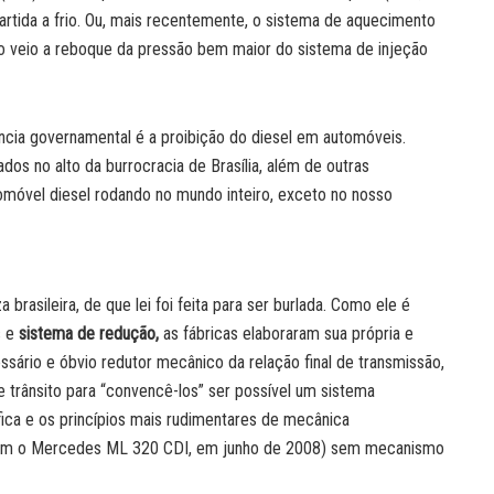
artida a frio. Ou, mais recentemente, o sistema de aquecimento
o veio a reboque da pressão bem maior do sistema de injeção
ia governamental é a proibição do diesel em automóveis.
ados no alto da burrocracia de Brasília, além de outras
tomóvel diesel rodando no mundo inteiro, exceto no nosso
a brasileira, de que lei foi feita para ser burlada. Como ele é
s e
sistema de redução,
as fábricas elaboraram sua própria e
essário e óbvio redutor mecânico da relação final de transmissão,
 trânsito para “convencê-los” ser possível um sistema
fica e os princípios mais rudimentares de mecânica
 com o Mercedes ML 320 CDI, em junho de 2008) sem mecanismo