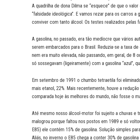
A quadrilha de dona Dilma se “esquece” de que o valor e
“falsidade ideológica”. E vamos rezar para os carros a 
conviver com tanto álcool. Os testes realizados pelas
A gasolina, no passado, era tão medíocre que vários a
serem embarcados para o Brasil. Reduzia-se a taxa de
nem era muito elevada, não passando, em geral, de 8 o
só sossegavam (ligeiramente) com a gasolina “azul”, q
Em setembro de 1991 o chumbo tetraetila foi eliminad
mais etanol, 22%. Mais recentemente, houve a redução 
comparada hoje às melhores do mundo, não fosse o ma
Até mesmo nosso álcool-motor foi sujeito a chuvas e tr
malogrou porque faltou nos postos em 1989 e só volto
E85) ele contém 15% de gasolina. Solução simples para
Aliás, no inverno o E85 chega a conter 30% de gasolina (