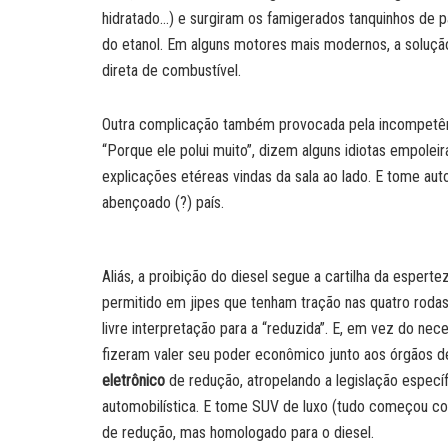
hidratado…) e surgiram os famigerados tanquinhos de p
do etanol. Em alguns motores mais modernos, a soluçã
direta de combustível.
Outra complicação também provocada pela incompetênc
“Porque ele polui muito”, dizem alguns idiotas empoleir
explicações etéreas vindas da sala ao lado. E tome au
abençoado (?) país.
Aliás, a proibição do diesel segue a cartilha da espertez
permitido em jipes que tenham tração nas quatro roda
livre interpretação para a “reduzida”. E, em vez do nec
fizeram valer seu poder econômico junto aos órgãos de
eletrônico
de redução, atropelando a legislação especí
automobilística. E tome SUV de luxo (tudo começou
de redução, mas homologado para o diesel.