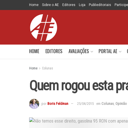
Home
Sobre o AE
Editores
Loja
Publieditoriais
Particip
HOME
EDITORES
AVALIAÇÕES
PORTAL AE
Home
Colunas
Quem rogou esta pr
por
Boris Feldman
25/04/2015
em
Colunas
,
Opinião 