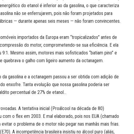
nergético do etanol é inferior ao da gasolina, o que caracteriza
gasolina não se enferrujarem, pois não foram projetados para
 fábricas — durante apenas seis meses — não foram convincentes.
utomóveis importados da Europa eram “tropicalizados” antes de
 compressão do motor, comprometendo-se sua eficiência. E ela
u 9:1. Mesmo assim, motores mais sofisticados “batiam pino” e
ue quebrava o galho com ligeiro aumento da octanagem.
o da gasolina e a octanagem passou a ser obtida com adição de
do enxofre. Tanta evolução que nossa gasolina poderia ser
ldito percentual de 27% de etanol…
ovoadas. A tentativa inicial (Proálcool na década de 80)
u com o flex em 2003. E mal elaborado, pois nos EUA (chamado
 evitar o problema de o motor não pegar nas manhãs mais frias.
E70). A incompetência brasileira insistiu no álcool puro (aliás,