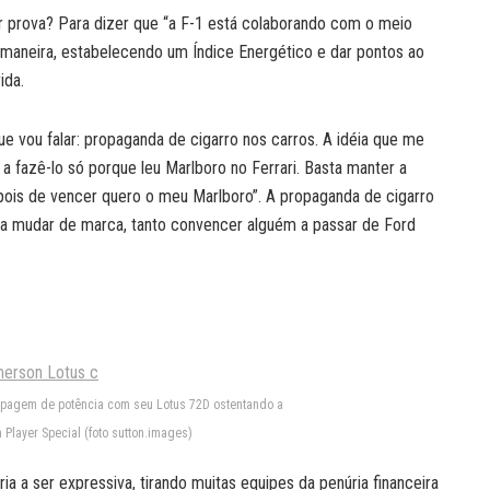
or prova? Para dizer que “a F-1 está colaborando com o meio
 maneira, estabelecendo um Índice Energético e dar pontos ao
ida.
que vou falar: propaganda de cigarro nos carros. A idéia que me
 a fazê-lo só porque leu Marlboro no Ferrari. Basta manter a
pois de vencer quero o meu Marlboro”. A propaganda de cigarro
 a mudar de marca, tanto convencer alguém a passar de Ford
apagem de potência com seu Lotus 72D ostentando a
Player Special (foto sutton.images)
ria a ser expressiva, tirando muitas equipes da penúria financeira