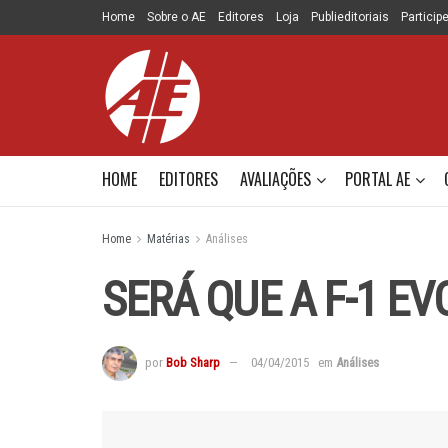
Home
Sobre o AE
Editores
Loja
Publieditoriais
Particip
HOME
EDITORES
AVALIAÇÕES
PORTAL AE
Home
Matérias
Análises
SERÁ QUE A F-1 EV
por
Bob Sharp
04/04/2015
em
Análises