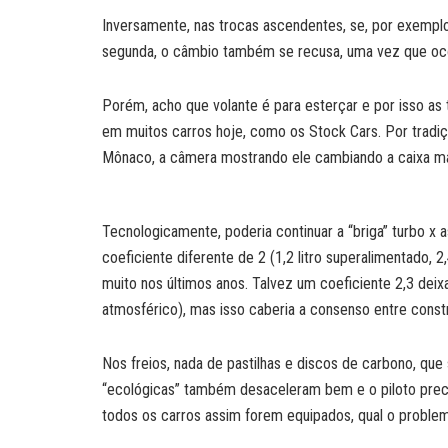
Inversamente, nas trocas ascendentes, se, por exemplo, 
segunda, o câmbio também se recusa, uma vez que oco
Porém, acho que volante é para esterçar e por isso as 
em muitos carros hoje, como os Stock Cars. Por tradiç
Mônaco, a câmera mostrando ele cambiando a caixa man
Tecnologicamente, poderia continuar a “briga” turbo x a
coeficiente diferente de 2 (1,2 litro superalimentado, 
muito nos últimos anos. Talvez um coeficiente 2,3 deixa
atmosférico), mas isso caberia a consenso entre const
Nos freios, nada de pastilhas e discos de carbono, que
“ecológicas” também desaceleram bem e o piloto preci
todos os carros assim forem equipados, qual o proble