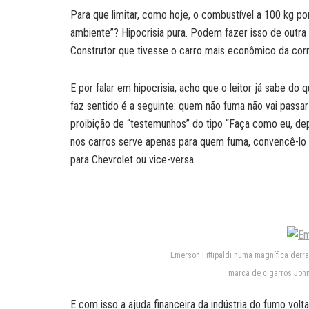
Para que limitar, como hoje, o combustível a 100 kg p
ambiente”? Hipocrisia pura. Podem fazer isso de outra
Construtor que tivesse o carro mais econômico da corr
E por falar em hipocrisia, acho que o leitor já sabe do 
faz sentido é a seguinte: quem não fuma não vai passar
proibição de “testemunhos” do tipo “Faça como eu, de
nos carros serve apenas para quem fuma, convencê-lo
para Chevrolet ou vice-versa.
Emerson Fittipaldi numa magnífica derr
marca de cigarros John 
E com isso a ajuda financeira da indústria do fumo volta