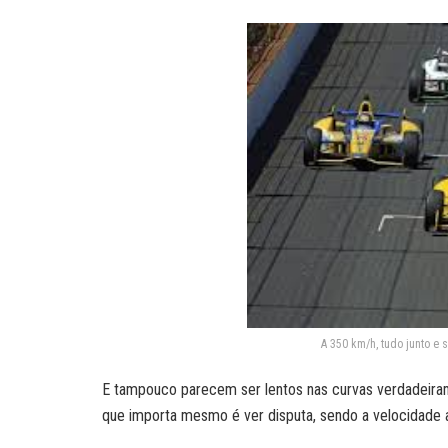
A 350 km/h, tudo junto e
E tampouco parecem ser lentos nas curvas verdadeiram
que importa mesmo é ver disputa, sendo a velocidade a