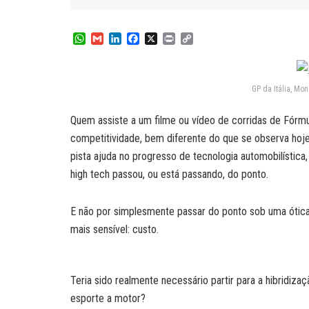
W
G
L
F
X
P
C
h
m
i
a
r
o
a
a
n
c
i
p
t
i
k
e
n
y
s
l
e
b
t
L
GP da Itália, Mo
A
d
o
i
p
I
o
n
Quem assiste a um filme ou vídeo de corridas de Fórm
p
n
k
k
competitividade, bem diferente do que se observa hoje
pista ajuda no progresso de tecnologia automobilística
high tech passou, ou está passando, do ponto.
E não por simplesmente passar do ponto sob uma ótic
mais sensível: custo.
Teria sido realmente necessário partir para a hibridiza
esporte a motor?