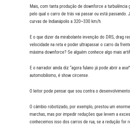
Mais, com tanta produção de downforce a turbulência 
pelo qual o carro de trás vai passar ou está passando
curvas de Indianápolis a 320~330 km/h.
E o que dizer da mirabolante invenção do DRS, drag red
velocidade na reta e poder ultrapassar o carro da frent
máxima downforce? Se alguém conhece algo mais artifici
E o narrador ainda diz “agora fulano já pode abrir a as
automobilismo, é show circense.
O leitor pode pensar que sou contra o desenvolvimento
O câmbio robotizado, por exemplo, prestou um enorme 
marchas, mas por impedir reduções que levem a excess
conhecemos isso dos carros de rua, se a redução for r