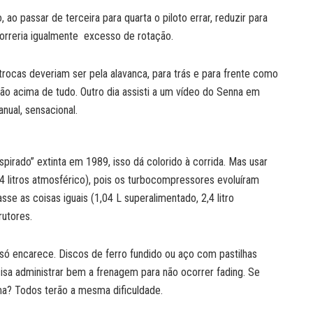
ao passar de terceira para quarta o piloto errar, reduzir para
rreria igualmente excesso de rotação.
trocas deveriam ser pela alavanca, para trás e para frente como
ão acima de tudo. Outro dia assisti a um vídeo do Senna em
ual, sensacional.
spirado” extinta em 1989, isso dá colorido à corrida. Mas usar
2,4 litros atmosférico), pois os turbocompressores evoluíram
sse as coisas iguais (1,04 L superalimentado, 2,4 litro
rutores.
 só encarece. Discos de ferro fundido ou aço com pastilhas
sa administrar bem a frenagem para não ocorrer fading. Se
ma? Todos terão a mesma dificuldade.