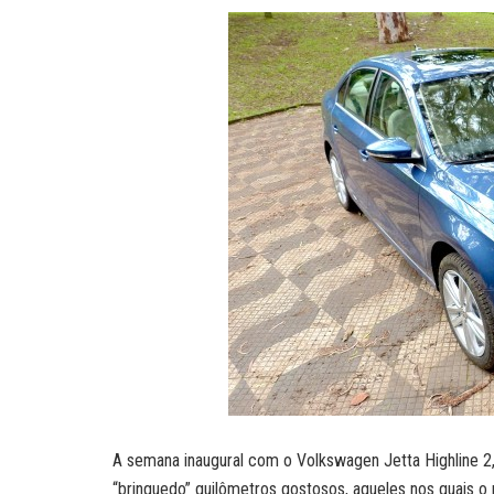
A semana inaugural com o Volkswagen Jetta Highline 2
“brinquedo” quilômetros gostosos, aqueles nos quais o p