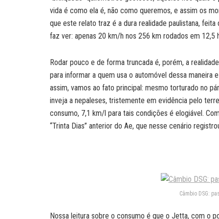
vida é como ela é, não como queremos, e assim os mom
que este relato traz é a dura realidade paulistana, fe
faz ver: apenas 20 km/h nos 256 km rodados em 12,5 ho
Rodar pouco e de forma truncada é, porém, a realidade
para informar a quem usa o automóvel dessa maneira e 
assim, vamos ao fato principal: mesmo torturado no pár
inveja a nepaleses, tristemente em evidência pelo ter
consumo, 7,1 km/l para tais condições é elogiável. C
“Trinta Dias” anterior do Ae, que nesse cenário registr
Câmbio DSG: pas
Nossa leitura sobre o consumo é que o Jetta, com o p