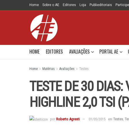
Home
Sobre o AE
Editores
Loja
Publieditoriais
Particip
HOME
EDITORES
AVALIAÇÕES
PORTAL AE
Home
Matérias
Avaliações
Testes
TESTE DE 30 DIAS
HIGHLINE 2,0 TSI (
por
Roberto Agresti
01/05/2015
em
Testes
,
Te