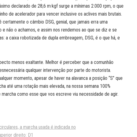
máximo declarado de 28,6 m·kgf surge a mínimas 2.000 rpm, o que
inho de acelerador para vencer inclusive os aclives mais brutais.
 é certamente o câmbio DSG, genial, que jamais erra uma
 e não o achamos, e assim nos rendemos ao que se diz e se
uas: a caixa robotizada de dupla embreagem, DSG, é o que há, e
aspecto menos exaltante. Melhor é perceber que a comunhão
esnecessária qualquer intervenção por parte do motorista.
ualquer momento, apesar de haver na alavanca a posição “S” que
rcha até uma rotação mais elevada, na nossa semana 100%
 marcha como esse que vos escreve viu necessidade de agir.