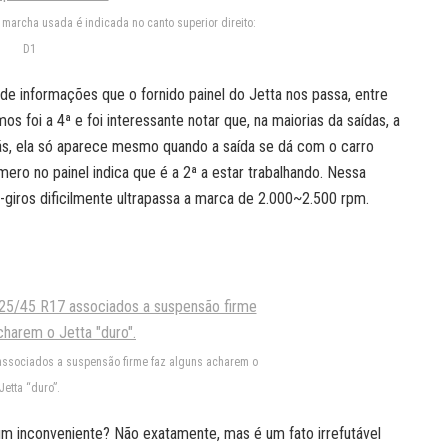
a marcha usada é indicada no canto superior direito:
D1
 de informações que o fornido painel do Jetta nos passa, entre
s foi a 4ª e foi interessante notar que, na maiorias da saídas, a
ás, ela só aparece mesmo quando a saída se dá com o carro
mero no painel indica que é a 2ª a estar trabalhando. Nessa
a-giros dificilmente ultrapassa a marca de 2.000~2.500 rpm.
ssociados a suspensão firme faz alguns acharem o
Jetta “duro”.
um inconveniente? Não exatamente, mas é um fato irrefutável