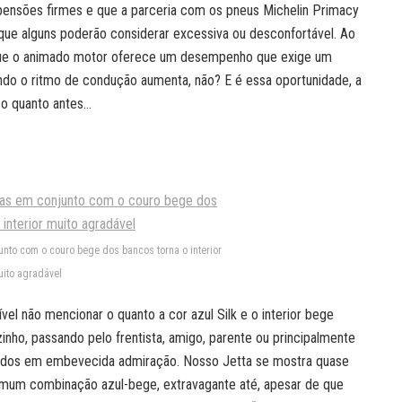
ensões firmes e que a parceria com os pneus Michelin Primacy
que alguns poderão considerar excessiva ou desconfortável. Ao
 que o animado motor oferece um desempenho que exige um
ando o ritmo de condução aumenta, não? E é essa oportunidade, a
 o quanto antes…
unto com o couro bege dos bancos torna o interior
ito agradável
vel não mencionar o quanto a cor azul Silk e o interior bege
nho, passando pelo frentista, amigo, parente ou principalmente
grados em embevecida admiração. Nosso Jetta se mostra quase
omum combinação azul-bege, extravagante até, apesar de que