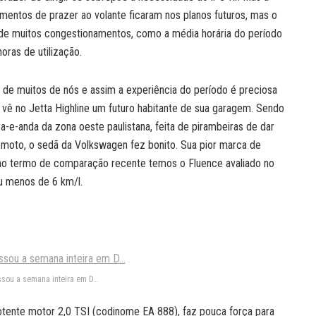
entos de prazer ao volante ficaram nos planos futuros, mas o
ita de muitos congestionamentos, como a média horária do período
ras de utilização.
 de muitos de nós e assim a experiência do período é preciosa
vê no Jetta Highline um futuro habitante de sua garagem. Sendo
a-e-anda da zona oeste paulistana, feita de pirambeiras de dar
remoto, o sedã da Volkswagen fez bonito. Sua pior marca de
omo termo de comparação recente temos o Fluence avaliado no
ou menos de 6 km/l.
sou a semana inteira em D…
otente motor 2,0 TSI (codinome EA 888), faz pouca força para