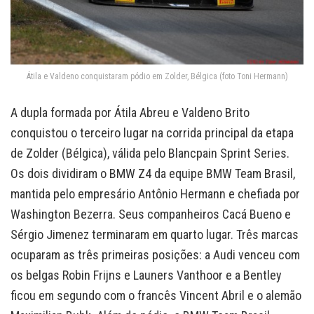
Átila e Valdeno conquistaram pódio em Zolder, Bélgica (foto Toni Hermann)
A dupla formada por Átila Abreu e Valdeno Brito
conquistou o terceiro lugar na corrida principal da etapa
de Zolder (Bélgica), válida pelo Blancpain Sprint Series.
Os dois dividiram o BMW Z4 da equipe BMW Team Brasil,
mantida pelo empresário Antônio Hermann e chefiada por
Washington Bezerra. Seus companheiros Cacá Bueno e
Sérgio Jimenez terminaram em quarto lugar. Três marcas
ocuparam as três primeiras posições: a Audi venceu com
os belgas Robin Frijns e Launers Vanthoor e a Bentley
ficou em segundo com o francês Vincent Abril e o alemão