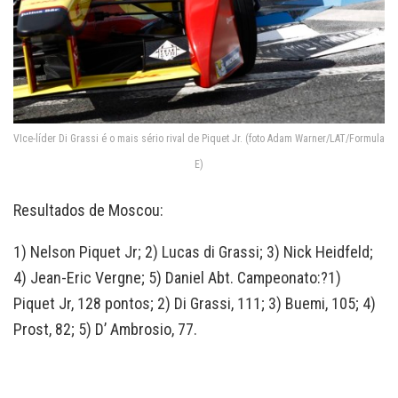
VIce-líder Di Grassi é o mais sério rival de Piquet Jr. (foto Adam Warner/LAT/Formula
E)
Resultados de Moscou:
1) Nelson Piquet Jr; 2) Lucas di Grassi; 3) Nick Heidfeld;
4) Jean-Eric Vergne; 5) Daniel Abt. Campeonato:?1)
Piquet Jr, 128 pontos; 2) Di Grassi, 111; 3) Buemi, 105; 4)
Prost, 82; 5) D’ Ambrosio, 77.