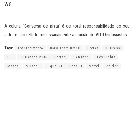
WG
A coluna “Conversa de pista” é de total responsabilidade do seu
autor e não reflete necessariamente a opinião do AUTOentusiastas.
Tags:
Abastecimento
BMW Team Brasil
Bottas
Di Grassi
F-E
F1 Canadá 2015
Ferrari
Hamilton
Indy Lights
Massa
MOscou
Piquet Jr
Renault
Vettel
Zolder