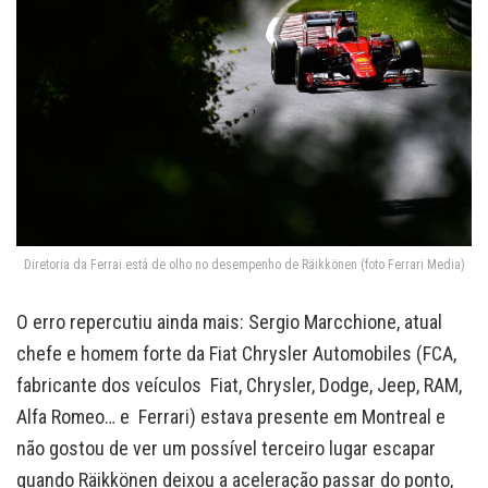
Diretoria da Ferrai está de olho no desempenho de Räikkönen (foto Ferrari Media)
O erro repercutiu ainda mais: Sergio Marcchione, atual
chefe e homem forte da Fiat Chrysler Automobiles (FCA,
fabricante dos veículos Fiat, Chrysler, Dodge, Jeep, RAM,
Alfa Romeo… e Ferrari) estava presente em Montreal e
não gostou de ver um possível terceiro lugar escapar
quando Räikkönen deixou a aceleração passar do ponto,