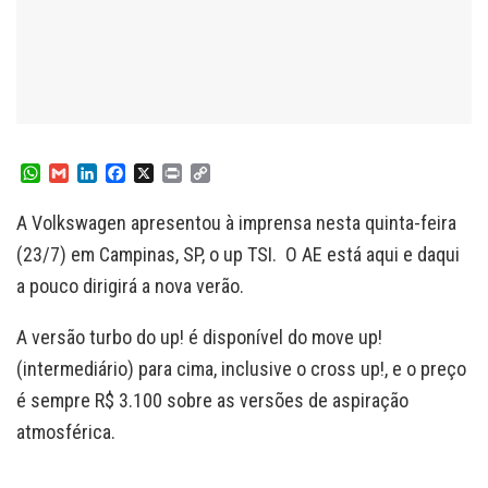
W
G
L
F
X
P
C
h
m
i
a
r
o
a
a
n
c
i
p
A Volkswagen apresentou à imprensa nesta quinta-feira
t
i
k
e
n
y
s
l
e
b
t
L
(23/7) em Campinas, SP, o up TSI. O AE está aqui e daqui
A
d
o
i
a pouco dirigirá a nova verão.
p
I
o
n
p
n
k
k
A versão turbo do up! é disponível do move up!
(intermediário) para cima, inclusive o cross up!, e o preço
é sempre R$ 3.100 sobre as versões de aspiração
atmosférica.