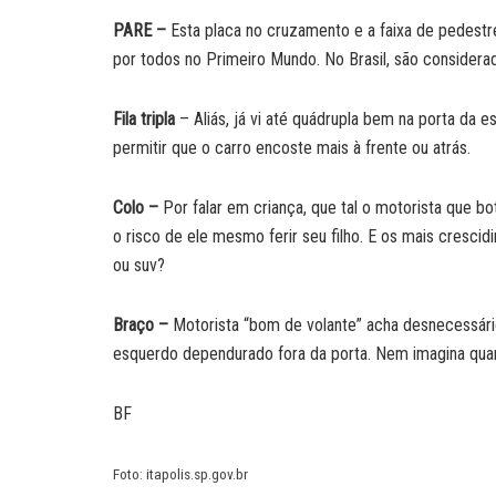
PARE –
Esta placa no cruzamento e a faixa de pedestr
por todos no Primeiro Mundo. No Brasil, são considerad
Fila tripla
– Aliás, já vi até quádrupla bem na porta da 
permitir que o carro encoste mais à frente ou atrás.
Colo –
Por falar em criança, que tal o motorista que bot
o risco de ele mesmo ferir seu filho. E os mais crescid
ou suv?
Braço –
Motorista “bom de volante” acha desnecessári
esquerdo dependurado fora da porta. Nem imagina quan
BF
Foto: itapolis.sp.gov.br