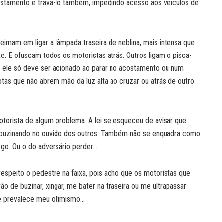
ostamento e travá-lo também, impedindo acesso aos veículos de
eimam em ligar a lâmpada traseira de neblina, mais intensa que
rte. E ofuscam todos os motoristas atrás. Outros ligam o pisca-
ele só deve ser acionado ao parar no acostamento ou num
tas que não abrem mão da luz alta ao cruzar ou atrás de outro
 motorista de algum problema. A lei se esqueceu de avisar que
e buzinando no ouvido dos outros. Também não se enquadra como
ogo. Ou o do adversário perder…
respeito o pedestre na faixa, pois acho que os motoristas que
de buzinar, xingar, me bater na traseira ou me ultrapassar
te prevalece meu otimismo…