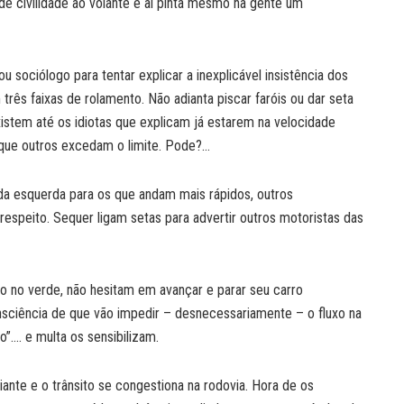
e civilidade ao volante e aí pinta mesmo na gente um
u sociólogo para tentar explicar a inexplicável insistência dos
rês faixas de rolamento. Não adianta piscar faróis ou dar seta
istem até os idiotas que explicam já estarem na velocidade
 que outros excedam o limite. Pode?…
 da esquerda para os que andam mais rápidos, outros
speito. Sequer ligam setas para advertir outros motoristas das
o no verde, não hesitam em avançar e parar seu carro
ciência de que vão impedir – desnecessariamente – o fluxo na
…. e multa os sensibilizam.
ante e o trânsito se congestiona na rodovia. Hora de os