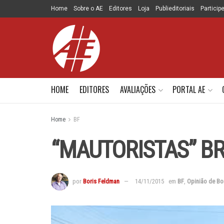
Home
Sobre o AE
Editores
Loja
Publieditoriais
Particip
HOME
EDITORES
AVALIAÇÕES
PORTAL AE
Home
BF
“MAUTORISTAS” BR
por
Boris Feldman
14/11/2015
em
BF
,
Opinião de Bo