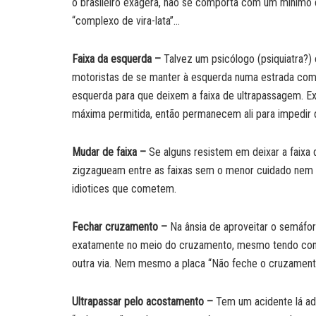
o brasileiro exagera, não se comporta com um mínimo d
“complexo de vira-lata”…
Faixa da esquerda –
Talvez um psicólogo (psiquiatra?) o
motoristas de se manter à esquerda numa estrada com t
esquerda para que deixem a faixa de ultrapassagem. Ex
máxima permitida, então permanecem ali para impedir
Mudar de faixa –
Se alguns resistem em deixar a faixa
zigzagueam entre as faixas sem o menor cuidado nem re
idiotices que cometem.
Fechar cruzamento –
Na ânsia de aproveitar o semáfor
exatamente no meio do cruzamento, mesmo tendo cons
outra via. Nem mesmo a placa “Não feche o cruzamento”
Ultrapassar pelo acostamento –
Tem um acidente lá adi