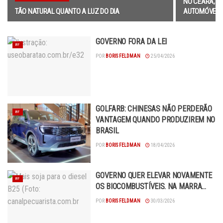
NO CEARÁ, A
TÃO NATURAL QUANTO A LUZ DO DIA
AUTOMÓVEIS 
GOVERNO FORA DA LEI
BF
POR
BORIS FELDMAN
25/04/2026
GOLFARB: CHINESAS NÃO PERDERÃO
BF
VANTAGEM QUANDO PRODUZIREM NO
BRASIL
POR
BORIS FELDMAN
18/04/2026
GOVERNO QUER ELEVAR NOVAMENTE
BF
OS BIOCOMBUSTÍVEIS. NA MARRA…
POR
BORIS FELDMAN
30/03/2026