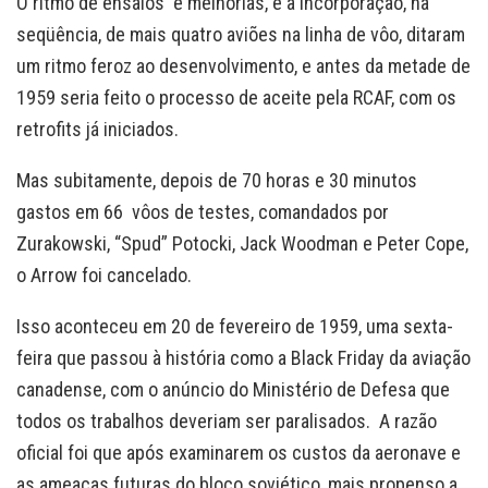
O ritmo de ensaios e melhorias, e a incorporação, na
seqüência, de mais quatro aviões na linha de vôo, ditaram
um ritmo feroz ao desenvolvimento, e antes da metade de
1959 seria feito o processo de aceite pela RCAF, com os
retrofits já iniciados.
Mas subitamente, depois de 70 horas e 30 minutos
gastos em 66 vôos de testes, comandados por
Zurakowski, “Spud” Potocki, Jack Woodman e Peter Cope,
o Arrow foi cancelado.
Isso aconteceu em 20 de fevereiro de 1959, uma sexta-
feira que passou à história como a Black Friday da aviação
canadense, com o anúncio do Ministério de Defesa que
todos os trabalhos deveriam ser paralisados. A razão
oficial foi que após examinarem os custos da aeronave e
as ameaças futuras do bloco soviético, mais propenso a