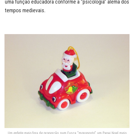
uma função educadora conforme a “psicologia” alemã dos
tempos medievais.
Um enfeite meio fora de proporção, num Fusca “monoposto”, um Papai Noel meio