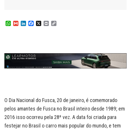
W
G
L
F
X
P
C
h
m
i
a
r
o
a
a
n
c
i
p
t
i
k
e
n
y
s
l
e
b
t
L
A
d
o
i
p
I
o
n
p
n
k
k
O Dia Nacional do Fusca, 20 de janeiro, é comemorado
pelos amantes de Fusca no Brasil inteiro desde 1989; em
2016 isso ocorreu pela 28ª vez. A data foi criada para
festejar no Brasil o carro mais popular do mundo, e tem