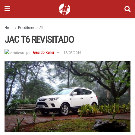
Home
Ex-editores
AK
JAC T6 REVISITADO
por
Arnaldo Keller
12/02/2016