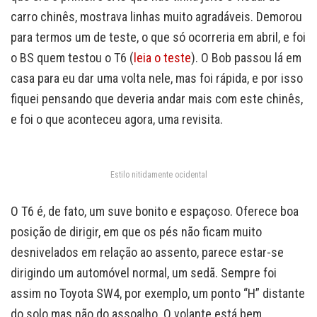
carro chinês, mostrava linhas muito agradáveis. Demorou
para termos um de teste, o que só ocorreria em abril, e foi
o BS quem testou o T6 (
leia o teste
). O Bob passou lá em
casa para eu dar uma volta nele, mas foi rápida, e por isso
fiquei pensando que deveria andar mais com este chinês,
e foi o que aconteceu agora, uma revisita.
Estilo nitidamente ocidental
O T6 é, de fato, um suve bonito e espaçoso. Oferece boa
posição de dirigir, em que os pés não ficam muito
desnivelados em relação ao assento, parece estar-se
dirigindo um automóvel normal, um sedã. Sempre foi
assim no Toyota SW4, por exemplo, um ponto “H” distante
do solo mas não do assoalho. O volante está bem