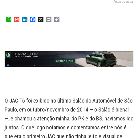
Fotos do autor
W
G
L
F
X
P
C
h
m
i
a
r
o
a
a
n
c
i
p
t
i
k
e
n
y
s
l
e
b
t
L
A
d
o
i
p
I
o
n
p
n
k
k
O JAC T6 foi exibido no último Salão do Automóvel de São
Paulo, em outubro/novembro de 2014 — o Salão é bienal
—, e chamou a atenção minha, do PK e do BS, havíamos ido
juntos. O que logo notamos e comentamos entre nós é
que era o primeiro JAC que não tinha jeito e visual de