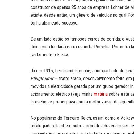
construtor de apenas 25 anos da empresa Lohner de Vi
existe, desde então, um gênero de veículos no qual Po
tenha alcançado sucesso.
De um lado estão os famosos carros de corrida: o Aust
Union ou o lendário carro esporte Porsche. Por outro 
certamente o Fusca.
Já em 1915, Ferdinand Porsche, acompanhado do seu fi
Pflugtraktor
— trator arado, desenvolvimento feito em
movidos a eletricidade gerada por um grupo gerador i
acionamento elétrico (veja minha
matéria
sobre este a
Porsche se preocupava com a motorização da agricult
No populismo do Terceiro Reich, assim como o Volkswa
privilegiados, também outros produtos deveriam ser a
comunitários, propagados pelo Estado, recebiam o pr