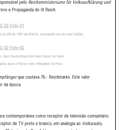
esponsável pelo
Reichsministeriums für Volksaufklärung und
ovo e Propaganda do III Reich.
o
na IFA de 1933 em Berlim, acionando um de seus botões
e:
Ganz Deutschland hört den Führer mit dem
nha ouve o Führer com o Receptor do Povo
mpfänger
que custava 76.- Reichmarks. Este valor
or da época.
atura contemporânea como receptor de televisão comunitário
eceptor de TV preto e branco, em analogia ao
Volksradio
,