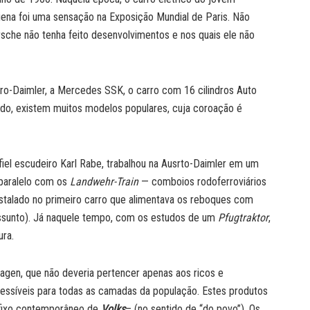
ena foi uma sensação na Exposição Mundial de Paris. Não
rsche não tenha feito desenvolvimentos e nos quais ele não
ro-Daimler, a Mercedes SSK, o carro com 16 cilindros Auto
lado, existem muitos modelos populares, cuja coroação é
el escudeiro Karl Rabe, trabalhou na Ausrto-Daimler em um
 paralelo com os
Landwehr-Train
— comboios rodoferroviários
nstalado no primeiro carro que alimentava os reboques com
ssunto). Já naquele tempo, com os estudos de um
Pfugtraktor
,
ura.
gen, que não deveria pertencer apenas aos ricos e
cessíveis para todas as camadas da população. Estes produtos
efixo contemporâneo de
Volks
– (no sentido de “do povo”). Os