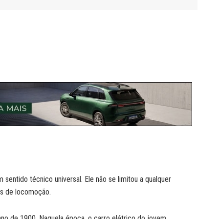
sentido técnico universal. Ele não se limitou a qualquer
os de locomoção.
ano de 1900. Naquela época, o carro elétrico do jovem