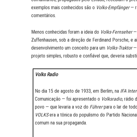
exemplos mais conhecidos são o
Volks-Empfänger
— r
comentários.
Menos conhecidas foram a ideia do
Volks-Fernseher
— 
Zuffenhausen, sob a direção de Ferdinand Porsche, e
desenvolvimento um conceito para um
Volks-Traktor
— 
projeto simples, robusto e confiável que, deveria subst
Volks Radio
No dia 15 de agosto de 1933, em Berlim, na
IFA Inte
Comunicação — foi apresentado o
Volksradio
, rádi
povo — que levaria a voz do
Führer
para o lar de tod
VOLKS
era a tônica do populismo do Partido Naciona
comum na sua propaganda.