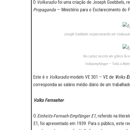
O
Volksradio
foi uma criação de Joseph Goebbels, r
Propaganda
— Ministério para o Esclarecimento do P
Joseph Goebbels inspecionando um
Volksradi
No cartaz escrito em gótico lê-s
Volksempfänger
— Toda a Alema
Este é o
Volksradio
modelo VE 301 – VE de
V
olks
E
correspondia ao salário médio diário de um trabalhad
Volks Fernseher
O
Einheits-Fernseh-Empfänger E1,
referido na liter
E1, foi apresentado em 1939. Para o público, este r