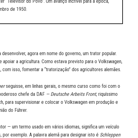
er “Televisor do Povo”. Um avanço incrível para a época,
mbro de 1950.
a desenvolver, agora em nome do governo, um trator popular.
 apoiar a agricultura. Como estava previsto para o Volkswagen,
e, com isso, fomentar a “tratorização” dos agricultores alemães.
per
seguisse, em linhas gerais, o mesmo curso como foi com o
-poderoso chefe da DAF
— Deutsche Arbeits Front
, riquíssimo
ch, para supervisionar e colocar o Volkswagen em produção e
ião do Führer.
tor — um termo usado em vários idiomas, significa um veículo
s, por exemplo. A palavra alemã para designar isto é
Schleppen