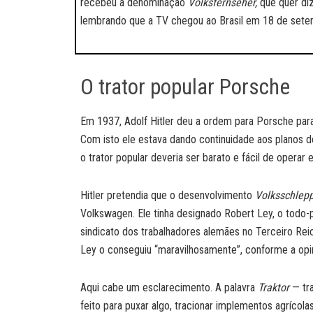
recebeu a denominação
Volksfernseher,
que quer diz
lembrando que a TV chegou ao Brasil em 18 de sete
O trator popular Porsche
Em 1937, Adolf Hitler deu a ordem para Porsche par
Com isto ele estava dando continuidade aos planos de
o trator popular deveria ser barato e fácil de operar 
Hitler pretendia que o desenvolvimento
Volksschlep
Volkswagen. Ele tinha designado Robert Ley, o todo
sindicato dos trabalhadores alemães no Terceiro Rei
Ley o conseguiu “maravilhosamente”, conforme a opin
Aqui cabe um esclarecimento. A palavra
Traktor
— tra
feito para puxar algo, tracionar implementos agrícola