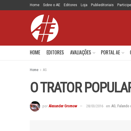
Home
Sobre o AE
Editores
Loja
Publieditoriais
Particip
HOME
EDITORES
AVALIAÇÕES
PORTAL AE
Home
AG
O TRATOR POPULA
por
Alexander Gromow
28/03/2016
em
AG
,
Falando 