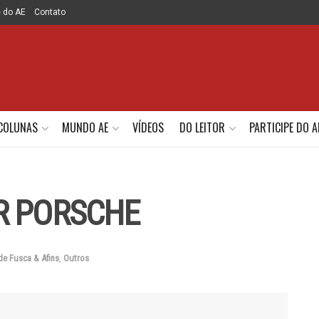
e do AE
Contato
COLUNAS
MUNDO AE
VÍDEOS
DO LEITOR
PARTICIPE DO A
R PORSCHE
de Fusca & Afins
,
Outros