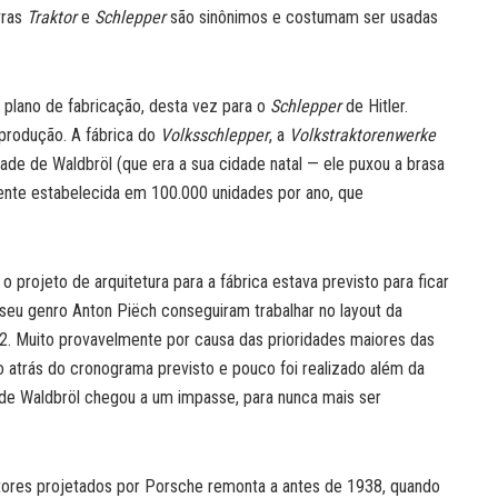
vras
Traktor
e
Schlepper
são sinônimos e costumam ser usadas
 plano de fabricação, desta vez para o
Schlepper
de Hitler.
rodução. A fábrica do
Volksschlepper
, a
Volkstraktorenwerke
dade de Waldbröl (que era a sua cidade natal — ele puxou a brasa
lmente estabelecida em 100.000 unidades por ano, que
projeto de arquitetura para a fábrica estava previsto para ficar
seu genro Anton Piëch conseguiram trabalhar no layout da
. Muito provavelmente por causa das prioridades maiores das
 atrás do cronograma previsto e pouco foi realizado além da
 de Waldbröl chegou a um impasse, para nunca mais ser
atores projetados por Porsche remonta a antes de 1938, quando