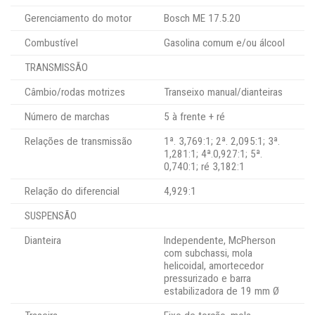
Gerenciamento do motor
Bosch ME 17.5.20
Combustível
Gasolina comum e/ou álcool
TRANSMISSÃO
Câmbio/rodas motrizes
Transeixo manual/dianteiras
Número de marchas
5 à frente + ré
Relações de transmissão
1ª. 3,769:1; 2ª. 2,095:1; 3ª.
1,281:1; 4ª.0,927:1; 5ª.
0,740:1; ré 3,182:1
Relação do diferencial
4,929:1
SUSPENSÃO
Dianteira
Independente, McPherson
com subchassi, mola
helicoidal, amortecedor
pressurizado e barra
estabilizadora de 19 mm Ø