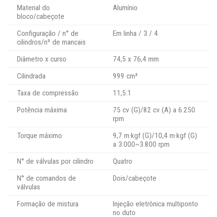
Material do
Alumínio
bloco/cabeçote
Configuração / n° de
Em linha / 3 / 4
cilindros/nº de mancais
Diâmetro x curso
74,5 x 76,4 mm
Cilindrada
999 cm³
Taxa de compressão
11,5:1
Potência máxima
75 cv (G)/82 cv (A) a 6.250
rpm
Torque máximo
9,7 m·kgf (G)/10,4 m·kgf (G)
a 3.000~3.800 rpm
N° de válvulas por cilindro
Quatro
N° de comandos de
Dois/cabeçote
válvulas
Formação de mistura
Injeção eletrônica multiponto
no duto