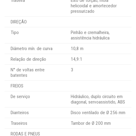
Traseira
Eixo de torção, mola
helicoidal e amortecedor
pressurizado
DIREÇÃO
Tipo
Pinhão e cremalheira,
assistência hidráulica
Diâmetro mín. de curva
10,8 m
Relação de direção
14,9:1
N° de voltas entre
3
batentes
FREIOS
De serviço
Hidráulico, duplo circuito em
diagonal, servoassistido, ABS
Dianteiros
Disco ventilado de Ø 256 mm
Traseiros
Tambor de Ø 200 mm
RODAS E PNEUS