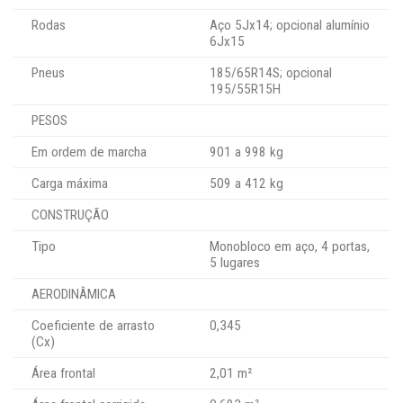
Rodas
Aço 5Jx14; opcional alumínio
6Jx15
Pneus
185/65R14S; opcional
195/55R15H
PESOS
Em ordem de marcha
901 a 998 kg
Carga máxima
509 a 412 kg
CONSTRUÇÃO
Tipo
Monobloco em aço, 4 portas,
5 lugares
AERODINÂMICA
Coeficiente de arrasto
0,345
(Cx)
Área frontal
2,01 m²