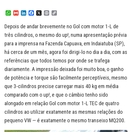
W
G
L
F
X
P
C
h
m
i
a
r
o
a
a
n
c
i
p
Depois de andar brevemente no Gol com motor 1-L de
t
i
k
e
n
y
s
l
e
b
t
L
três cilindros, o mesmo do up!, numa apresentação prévia
A
d
o
i
para a imprensa na Fazenda Capuava, em Indaiatuba (SP),
p
I
o
n
p
n
k
k
há cerca de um mês, agora foi dirigi-lo no dia a dia, com as
referências que todos temos por onde se trafega
diariamente. A impressão deixada foi muito boa, o ganho
de potência e torque são facilmente perceptíveis, mesmo
que 3-cilindros precise carregar mais 40 kg em média
comparado com o up!, e que o câmbio tenho sido
alongado em relação Gol com motor 1-L TEC de quatro
cilindros ao utilizar exatamente as mesmas relações do
pequeno VW — é exatamente o mesmo transeixo MQ200.