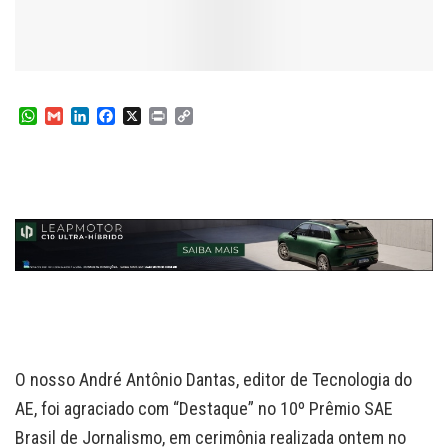
W
G
L
F
X
P
C
h
m
i
a
r
o
a
a
n
c
i
p
t
i
k
e
n
y
s
l
e
b
t
L
A
d
o
i
p
I
o
n
p
n
k
k
O nosso André Antônio Dantas, editor de Tecnologia do
AE, foi agraciado com “Destaque” no 10º Prêmio SAE
Brasil de Jornalismo, em cerimônia realizada ontem no