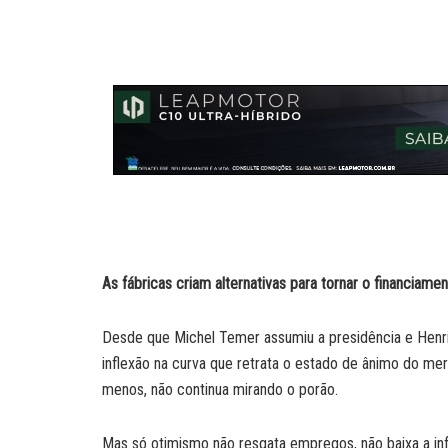
a
a
n
c
i
p
t
i
k
e
n
y
s
l
e
b
t
L
A
d
o
i
p
I
o
n
p
n
k
k
As fábricas criam alternativas para tornar o financiam
Desde que Michel Temer assumiu a presidência e Henri
inflexão na curva que retrata o estado de ânimo do me
menos, não continua mirando o porão.
Mas só otimismo não resgata empregos, não baixa a inf