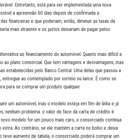
orável. Entretanto, está para ser implementada uma nova
possível a apreensão 60 dias depois de confirmada a
das financeiras e que poderiam, então, diminuir as taxas da
seria mais atraente e os justos deixariam de pagar pelos
ternativa ao financiamento do automóvel. Quanto mais difícil a
ão ao plano consorcial. Que tem vantagens e desvantagens, mas
as estabelecidas pelo Banco Central. Uma delas que passou a
to, entregue ao contemplado por sorteio ou lance. É como se
ora para se comprar um produto qualquer.
uirir um automóvel, mas o modelo esteja em fim de linha e já
es, nenhum problema: o valor de face da carta de crédito é
 o novo modelo for um pouco mais caro, o consorciado continua
xtra. Ao contrário, se ele mantém a carta no bolso e deixa
ão teve aumento de tabela, o consorciado poderá comprar um