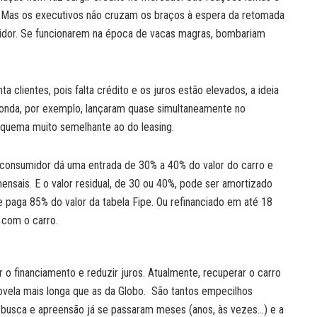
s. Mas os executivos não cruzam os braços à espera da retomada
midor. Se funcionarem na época de vacas magras, bombariam
 clientes, pois falta crédito e os juros estão elevados, a ideia
e Honda, por exemplo, lançaram quase simultaneamente no
quema muito semelhante ao do leasing.
 consumidor dá uma entrada de 30% a 40% do valor do carro e
ensais. E o valor residual, de 30 ou 40%, pode ser amortizado
paga 85% do valor da tabela Fipe. Ou refinanciado em até 18
 com o carro.
r o financiamento e reduzir juros. Atualmente, recuperar o carro
vela mais longa que as da Globo. São tantos empecilhos
e busca e apreensão já se passaram meses (anos, às vezes…) e a