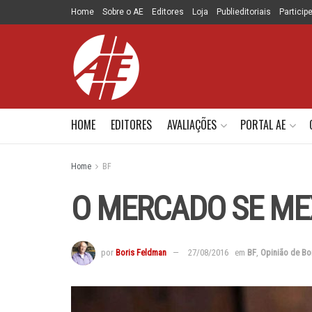
Home
Sobre o AE
Editores
Loja
Publieditoriais
Particip
HOME
EDITORES
AVALIAÇÕES
PORTAL AE
Home
BF
O MERCADO SE ME
por
Boris Feldman
27/08/2016
em
BF
,
Opinião de Bo