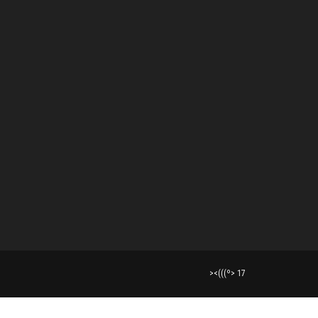
><(((º> 17