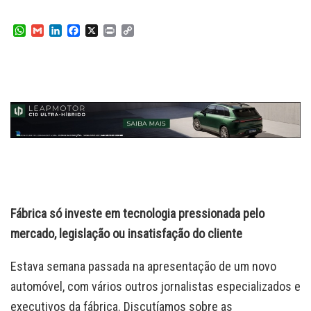
W
G
L
F
X
P
C
h
m
i
a
r
o
a
a
n
c
i
p
t
i
k
e
n
y
s
l
e
b
t
L
A
d
o
i
p
I
o
n
p
n
k
k
Fábrica só investe em tecnologia pressionada pelo
mercado, legislação ou insatisfação do cliente
Estava semana passada na apresentação de um novo
automóvel, com vários outros jornalistas especializados e
executivos da fábrica. Discutíamos sobre as