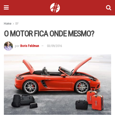
Home
BF
O MOTOR FICA ONDE MESMO?
por
Boris Feldman
03/09/2016