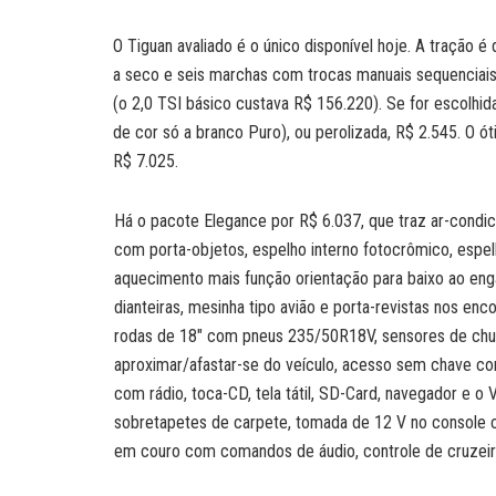
O Tiguan avaliado é o único disponível hoje. A tração 
a seco e seis marchas com trocas manuais sequenciais
(o 2,0 TSI básico custava R$ 156.220). Se for escolhid
de cor só a branco Puro), ou perolizada, R$ 2.545. O ó
R$ 7.025.
Há o pacote Elegance por R$ 6.037, que traz ar-condici
com porta-objetos, espelho interno fotocrômico, espel
aquecimento mais função orientação para baixo ao engat
dianteiras, mesinha tipo avião e porta-revistas nos en
rodas de 18″ com pneus 235/50R18V, sensores de chuv
aproximar/afastar-se do veículo, acesso sem chave co
com rádio, toca-CD, tela tátil, SD-Card, navegador e 
sobretapetes de carpete, tomada de 12 V no console c
em couro com comandos de áudio, controle de cruzeiro