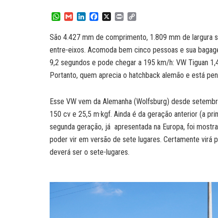
W
G
L
F
X
P
C
h
m
i
a
r
o
a
a
n
c
i
p
São 4.427 mm de comprimento, 1.809 mm de largura s
t
i
k
e
n
y
entre-eixos. Acomoda bem cinco pessoas e sua bagage
s
l
e
b
t
L
A
d
o
i
9,2 segundos e pode chegar a 195 km/h: VW Tiguan 1,4 
p
I
o
n
Portanto, quem aprecia o hatchback alemão e está pen
p
n
k
k
Esse VW vem da Alemanha (Wolfsburg) desde setembro 
150 cv e 25,5 m·kgf. Ainda é da geração anterior (a p
segunda geração, já apresentada na Europa, foi mostra
poder vir em versão de sete lugares. Certamente virá pa
deverá ser o sete-lugares.