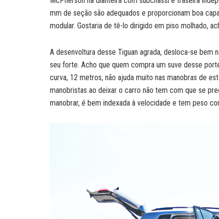
McPherson na dianteira com subchassi e traseira inde
mm de seção são adequados e proporcionam boa capacida
modular. Gostaria de tê-lo dirigido em piso molhado, ac
A desenvoltura desse Tiguan agrada, desloca-se bem no
seu forte. Acho que quem compra um suve desse porte,
curva, 12 metros, não ajuda muito nas manobras de e
manobristas ao deixar o carro não tem com que se preoc
manobrar, é bem indexada à velocidade e tem peso co