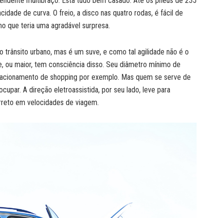
pendente multibraço. Está tudo bem casado. Até os pneus de 235
de de curva. O freio, a disco nas quatro rodas, é fácil de
ho que teria uma agradável surpresa.
 trânsito urbano, mas é um suve, e como tal agilidade não é o
 ou maior, tem consciência disso. Seu diâmetro mínimo de
stacionamento de shopping por exemplo. Mas quem se serve de
upar. A direção eletroassistida, por seu lado, leve para
rreto em velocidades de viagem.