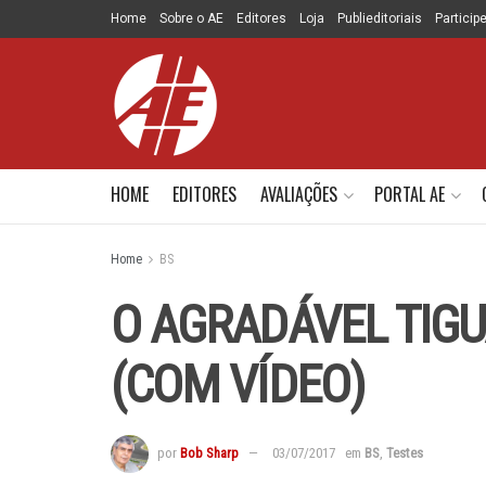
Home
Sobre o AE
Editores
Loja
Publieditoriais
Particip
HOME
EDITORES
AVALIAÇÕES
PORTAL AE
Home
BS
O AGRADÁVEL TIGUA
(COM VÍDEO)
por
Bob Sharp
03/07/2017
em
BS
,
Testes