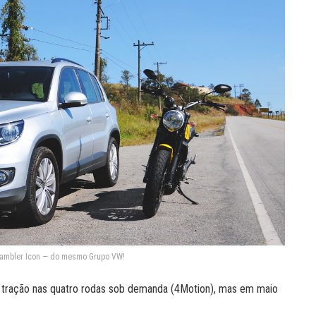
rambler Icon — do mesmo Grupo VW!
 tração nas quatro rodas sob demanda (4Motion), mas em maio