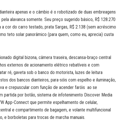
é dianteira apenas e o câmbio é o robotizado de duas embreagens
 pela alavanca somente. Seu preço sugerido básico, R$ 128.270
a a cor do carro testado, prata Sargas, R$ 2.138 (sem acréscimo
timo teto solar panorâmico (para quem, como eu, aprecia) custa
onado digital bizona, câmera traseira, descansa-braço central
hos externos de acionamento elétrico rebatíveis e com
ar ré, gaveta sob o banco do motorista, luzes de leitura
costos dos bancos dianteiros, para-sóis com espelho e iluminação,
a e crepuscular com função de acender faróis ao se
m partida por botão, sistema de infotenimento Discover Media
o VW App-Connect que permite espelhamento de celular,
entral e compartimento de bagagem, e volante multifuncional
, e borboletas para trocas de marcha manuais.